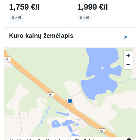
1,759 €/l
1,999 €/l
0 ct/l
0 ct/l
Kuro kainų žemėlapis