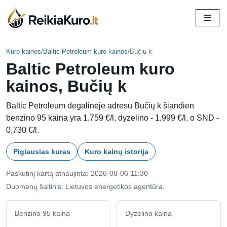
Skip
to
content
Kuro kainos
/
Baltic Petroleum kuro kainos
/
Bučių k
Baltic Petroleum kuro
kainos, Bučių k
Baltic Petroleum degalinėje adresu Bučių k šiandien
benzino 95 kaina yra 1,759 €/l, dyzelino - 1,999 €/l, o SND -
0,730 €/l.
Pigiausias kuras
Kuro kainų istorija
Paskutinį kartą atnaujinta: 2026-08-06 11:30
Duomenų šaltinis: Lietuvos energetikos agentūra.
Benzino 95 kaina
Dyzelino kaina