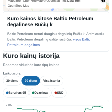
MapLibre
|
OpenFreeMap
© OpenMapTiles
Data from
OpenStreetMap
Kuro kainos kitose Baltic Petroleum
degalinėse Bučių k
Baltic Petroleum neturi daugiau degalinių Bučių k. Artimiausių
Baltic Petroleum degalinių galite rasti čia:
visos Baltic
Petroleum degalinės
.
Kuro kainų istorija
Rodomos vidutinės kuro tipų kainos.
Laikotarpis:
30 dienų
90 dienų
Visa istorija
Benzinas 95
Dyzelinas
SND