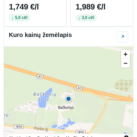
1,749 €/l
1,989 €/l
↓ 5,0 ct/l
↓ 3,0 ct/l
Kuro kainų žemėlapis