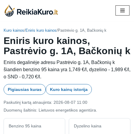
Skip
to
content
Kuro kainos
/
Eniris kuro kainos
/
Pastrėvio g. 1A, Bačkonių k
Eniris kuro kainos,
Pastrėvio g. 1A, Bačkonių k
Eniris degalinėje adresu Pastrėvio g. 1A, Bačkonių k
šiandien benzino 95 kaina yra 1,749 €/l, dyzelino - 1,989 €/l,
o SND - 0,720 €/l.
Pigiausias kuras
Kuro kainų istorija
Paskutinį kartą atnaujinta: 2026-08-07 11:00
Duomenų šaltinis: Lietuvos energetikos agentūra.
Benzino 95 kaina
Dyzelino kaina