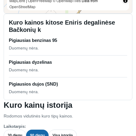
MapLibre
|
OpenFreeMap
© OpenMapTiles
Data from
OpenStreetMap
Kuro kainos kitose Eniris degalinėse
Bačkonių k
Pigiausias benzinas 95
Duomenų nėra.
Pigiausias dyzelinas
Duomenų nėra.
Pigiausios dujos (SND)
Duomenų nėra.
Kuro kainų istorija
Rodomos vidutinės kuro tipų kainos.
Laikotarpis:
30 dienų
90 dienų
Visa istorija