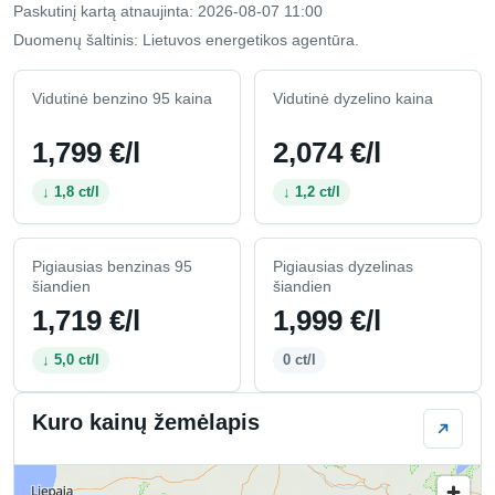
Paskutinį kartą atnaujinta: 2026-08-07 11:00
Duomenų šaltinis: Lietuvos energetikos agentūra.
Vidutinė benzino 95 kaina
Vidutinė dyzelino kaina
1,799 €/l
2,074 €/l
↓ 1,8 ct/l
↓ 1,2 ct/l
Pigiausias benzinas 95
Pigiausias dyzelinas
šiandien
šiandien
1,719 €/l
1,999 €/l
↓ 5,0 ct/l
0 ct/l
Kuro kainų žemėlapis