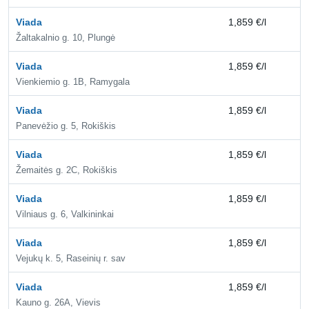
Viada
1,859 €/l
2,
Žaltakalnio g. 10, Plungė
Viada
1,859 €/l
2,
Vienkiemio g. 1B, Ramygala
Viada
1,859 €/l
2,
Panevėžio g. 5, Rokiškis
Viada
1,859 €/l
2,
Žemaitės g. 2C, Rokiškis
Viada
1,859 €/l
2,
Vilniaus g. 6, Valkininkai
Viada
1,859 €/l
2,
Vejukų k. 5, Raseinių r. sav
Viada
1,859 €/l
2,
Kauno g. 26A, Vievis