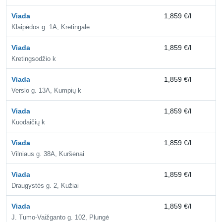
Viada
1,859 €/l
2,
Klaipėdos g. 1A, Kretingalė
Viada
1,859 €/l
2,
Kretingsodžio k
Viada
1,859 €/l
2,
Verslo g. 13A, Kumpių k
Viada
1,859 €/l
2,
Kuodaičių k
Viada
1,859 €/l
2,
Vilniaus g. 38A, Kuršėnai
Viada
1,859 €/l
2,
Draugystės g. 2, Kužiai
Viada
1,859 €/l
2,
J. Tumo-Vaižganto g. 102, Plungė