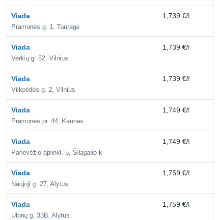
Viada
1,739 €/l
2,
Pramonės g. 1, Tauragė
Viada
1,739 €/l
1,
Verkių g. 52, Vilnius
Viada
1,739 €/l
2,
Vilkpėdės g. 2, Vilnius
Viada
1,749 €/l
2,
Pramonės pr. 44, Kaunas
Viada
1,749 €/l
2,
Panevėžio aplinkl. 5, Šilagalio k
Viada
1,759 €/l
2,
Naujoji g. 27, Alytus
Viada
1,759 €/l
2,
Ulonų g. 33B, Alytus