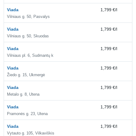
Viada
1,799 €/l
2,
Vilniaus g. 50, Pasvalys
Viada
1,799 €/l
2,
Vilniaus g. 50, Skuodas
Viada
1,799 €/l
2,
Vilniaus pl. 6, Sudmantų k
Viada
1,799 €/l
2,
Žiedo g. 15, Ukmergė
Viada
1,799 €/l
2,
Metalo g. 8, Utena
Viada
1,799 €/l
2,
Pramonės g. 23, Utena
Viada
1,799 €/l
2,
Vytauto g. 105, Vilkaviškis