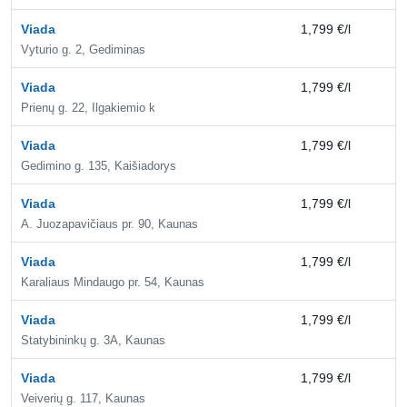
Viada
1,799 €/l
2,
Vyturio g. 2, Gediminas
Viada
1,799 €/l
2,
Prienų g. 22, Ilgakiemio k
Viada
1,799 €/l
2,
Gedimino g. 135, Kaišiadorys
Viada
1,799 €/l
2,
A. Juozapavičiaus pr. 90, Kaunas
Viada
1,799 €/l
2,
Karaliaus Mindaugo pr. 54, Kaunas
Viada
1,799 €/l
2,
Statybininkų g. 3A, Kaunas
Viada
1,799 €/l
2,
Veiverių g. 117, Kaunas