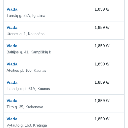
Viada
1,859 €/l
2,
Turistų g. 28A, Ignalina
Viada
1,859 €/l
2,
Utenos g. 1, Kaltanėnai
Viada
1,859 €/l
2,
Baltijos g. 41, Kampiškių k
Viada
1,859 €/l
2,
Ateities pl. 105, Kaunas
Viada
1,859 €/l
2,
Islandijos pl. 61A, Kaunas
Viada
1,859 €/l
2,
Tilto g. 35, Krekenava
Viada
1,859 €/l
2,
Vytauto g. 163, Kretinga