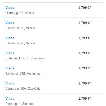
Viada
1,799 €/l
2,
Olandų g. 57, Vilnius
Viada
1,799 €/l
2,
Pilaitės pr. 13, Vilnius
Viada
1,799 €/l
2,
Pilaitės pr. 28, Vilnius
Viada
1,799 €/l
2,
Statybininkų g. 1, Visaginas
Viada
1,799 €/l
2,
Taikos pr. 23B, Visaginas
Viada
1,799 €/l
2,
Vytauto g. 20A, Zapyškis
Viada
1,799 €/l
2,
Plento g. 4, Širvintos