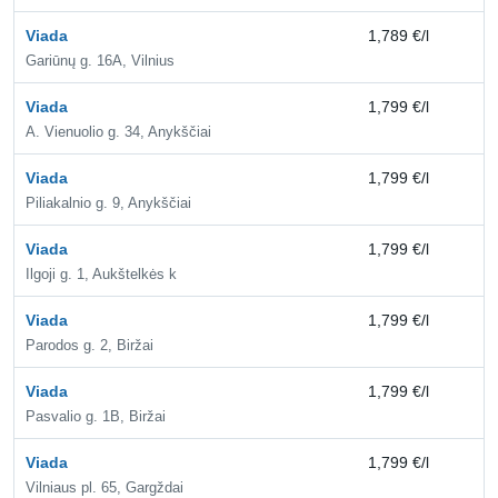
Viada
1,789 €/l
2,
Gariūnų g. 16A, Vilnius
Viada
1,799 €/l
2,
A. Vienuolio g. 34, Anykščiai
Viada
1,799 €/l
2,
Piliakalnio g. 9, Anykščiai
Viada
1,799 €/l
2,
Ilgoji g. 1, Aukštelkės k
Viada
1,799 €/l
2,
Parodos g. 2, Biržai
Viada
1,799 €/l
2,
Pasvalio g. 1B, Biržai
Viada
1,799 €/l
2,
Vilniaus pl. 65, Gargždai