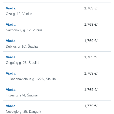
Viada
1,769 €/l
2,
Ozo g. 12, Vilnius
Viada
1,769 €/l
2,
Saltoniškių g. 12, Vilnius
Viada
1,769 €/l
2,
Dubijos g. 1C, Šiauliai
Viada
1,769 €/l
2,
Gegužių g. 26, Šiauliai
Viada
1,769 €/l
2,
J. Basanavičiaus g. 122A, Šiauliai
Viada
1,769 €/l
2,
Tilžės g. 274, Šiauliai
Viada
1,779 €/l
2,
Neveiglo g. 25, Daugų k