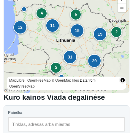
4
6
11
12
15
2
15
31
29
5
MapLibre
|
OpenFreeMap
© OpenMapTiles
Data from
OpenStreetMap
Kuro kainos Viada degalinėse
Paieška