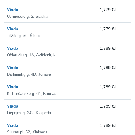
Viada
1,779 €/l
2,
Užmiesčio g. 2, Šiauliai
Viada
1,779 €/l
2,
Tilžės g. 59, Šilutė
Viada
1,789 €/l
2,
Ožiarūčių g. 1A, Avižienių k
Viada
1,789 €/l
2,
Darbininkų g. 4D, Jonava
Viada
1,789 €/l
2,
K. Baršausko g. 64, Kaunas
Viada
1,789 €/l
2,
Liepojos g. 242, Klaipėda
Viada
1,789 €/l
2,
Šilutės pl. 52, Klaipėda