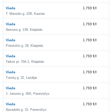
Viada
1,759 €/l
2,
T. Masiulio g. 22B, Kaunas
Viada
1,759 €/l
2,
Nemuno g. 139, Klaipėda
Viada
1,759 €/l
2,
Priestočio g. 28, Klaipėda
Viada
1,759 €/l
2,
Taikos pr. 70A-1, Klaipėda
Viada
1,759 €/l
2,
Turistų g. 32, Lazdijai
Viada
1,759 €/l
2,
J. Janonio g. 28A, Panevėžys
Viada
1,759 €/l
2,
Navadolio g. 31, Panevėžys