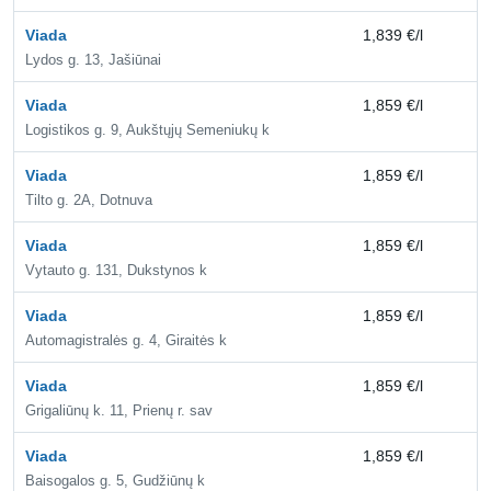
Viada
1,839 €/l
2,
Lydos g. 13, Jašiūnai
Viada
1,859 €/l
2,
Logistikos g. 9, Aukštųjų Semeniukų k
Viada
1,859 €/l
2,
Tilto g. 2A, Dotnuva
Viada
1,859 €/l
2,
Vytauto g. 131, Dukstynos k
Viada
1,859 €/l
2,
Automagistralės g. 4, Giraitės k
Viada
1,859 €/l
2,
Grigaliūnų k. 11, Prienų r. sav
Viada
1,859 €/l
2,
Baisogalos g. 5, Gudžiūnų k