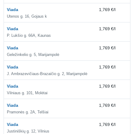
Viada
1,769 €/l
2,
Utenos g. 16, Gojaus k
Viada
1,769 €/l
2,
P. Lukšio g. 66A, Kaunas
Viada
1,769 €/l
2,
Geležinkelio g. 5, Marijampolė
Viada
1,769 €/l
2,
J. Ambrazevičiaus-Brazaičio g. 2, Marijampolė
Viada
1,769 €/l
2,
Vilniaus g. 101, Molėtai
Viada
1,769 €/l
2,
Pramonės g. 2A, Telšiai
Viada
1,769 €/l
2,
Justiniškių g. 12, Vilnius