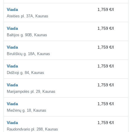
Viada
1,759 €/l
2,
Ateities pl. 37A, Kaunas
Viada
1,759 €/l
2,
Baltijos g. 90B, Kaunas
Viada
1,759 €/l
2,
Biruliškių g. 18A, Kaunas
Viada
1,759 €/l
2,
Didžioji g. 84, Kaunas
Viada
1,759 €/l
2,
Marijampolės pl. 29, Kaunas
Viada
1,759 €/l
2,
Miežėnų g. 18, Kaunas
Viada
1,759 €/l
1,
Raudondvario pl. 288, Kaunas