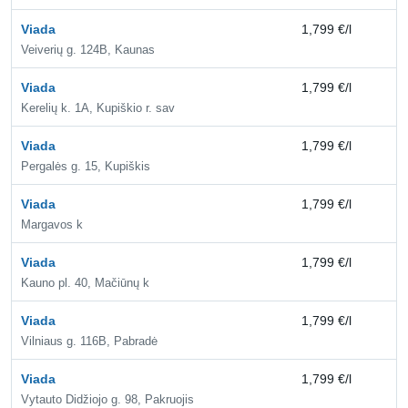
Viada
1,799 €/l
2,
Veiverių g. 124B, Kaunas
Viada
1,799 €/l
2,
Kerelių k. 1A, Kupiškio r. sav
Viada
1,799 €/l
2,
Pergalės g. 15, Kupiškis
Viada
1,799 €/l
2,
Margavos k
Viada
1,799 €/l
2,
Kauno pl. 40, Mačiūnų k
Viada
1,799 €/l
2,
Vilniaus g. 116B, Pabradė
Viada
1,799 €/l
2,
Vytauto Didžiojo g. 98, Pakruojis