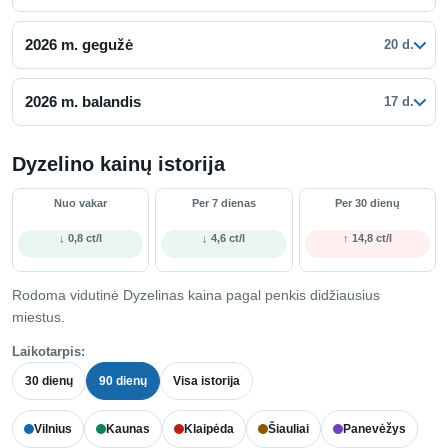
2026 m. gegužė
20 d.
2026 m. balandis
17 d.
Dyzelino kainų istorija
Nuo vakar
Per 7 dienas
Per 30 dienų
↓ 0,8 ct/l
↓ 4,6 ct/l
↑ 14,8 ct/l
Rodoma vidutinė Dyzelinas kaina pagal penkis didžiausius
miestus.
Laikotarpis:
30 dienų
90 dienų
Visa istorija
Vilnius
Kaunas
Klaipėda
Šiauliai
Panevėžys