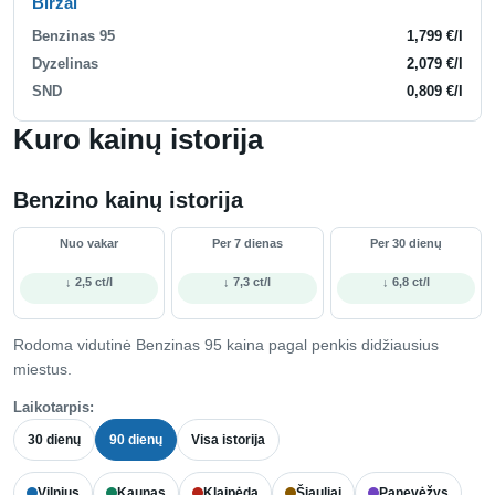
Biržai
Benzinas 95
1,799 €/l
Dyzelinas
2,079 €/l
SND
0,809 €/l
Kuro kainų istorija
Benzino kainų istorija
Nuo vakar
Per 7 dienas
Per 30 dienų
↓ 2,5 ct/l
↓ 7,3 ct/l
↓ 6,8 ct/l
Rodoma vidutinė Benzinas 95 kaina pagal penkis didžiausius
miestus.
Laikotarpis:
30 dienų
90 dienų
Visa istorija
Vilnius
Kaunas
Klaipėda
Šiauliai
Panevėžys