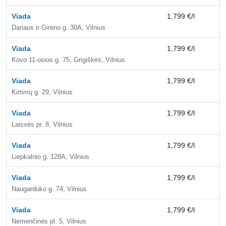
Viada
1,799 €/l
2,
Dariaus ir Girėno g. 30A, Vilnius
Viada
1,799 €/l
2,
Kovo 11-osios g. 75, Grigiškės, Vilnius
Viada
1,799 €/l
2,
Kirtimų g. 29, Vilnius
Viada
1,799 €/l
2,
Laisvės pr. 8, Vilnius
Viada
1,799 €/l
2,
Liepkalnio g. 128A, Vilnius
Viada
1,799 €/l
2,
Naugarduko g. 74, Vilnius
Viada
1,799 €/l
2,
Nemenčinės pl. 5, Vilnius