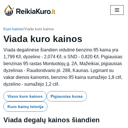
Skip
to
content
Kuro kainos
/
Viada kuro kainos
Viada kuro kainos
Viada degalinėse šiandien vidutinė benzino 95 kaina yra
1,799 €/l, dyzelino - 2,074 €/l, o SND - 0,820 €/l. Pigiausias
benzinas 95 rastas Montuotojų g. 2A, Mažeikiai, pigiausias
dyzelinas - Raudondvario pl. 288, Kaunas. Lyginant su
vakar dienos kainomis, benzino 95 kaina sumažėjo 1,8 ct/l,
dyzelino - sumažėjo 1,2 ct/l.
Visos kuro kainos
Pigiausias kuras
Kuro kainų istorija
Viada degalų kainos šiandien