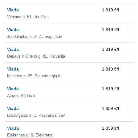
Viada
1,819 €/l
2,
Vilniaus g. 51, Joniškis
Viada
1,819 €/l
2,
Juodalaukių k. 2, Zarasų r. sav
Viada
1,819 €/l
2,
Dariaus ir Girėno g. 81, Kalvarija
Viada
1,819 €/l
2,
Muitinės g. 35, Pelucmurgių k
Viada
1,819 €/l
2,
Ąžuolų Būdos k
Viada
1,839 €/l
2,
Brazdigalos k. 1, Pasvalio r. sav
Viada
1,839 €/l
2,
Elektrinės g. 6, Elektrėnai