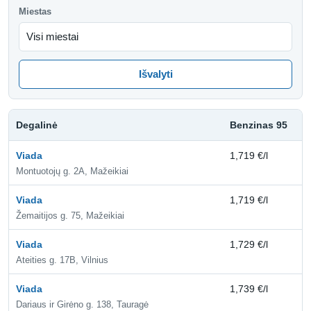
Miestas
Išvalyti
Degalinė
Benzinas 95
D
Viada
1,719 €/l
1,
Montuotojų g. 2A, Mažeikiai
Viada
1,719 €/l
1,
Žemaitijos g. 75, Mažeikiai
Viada
1,729 €/l
1,
Ateities g. 17B, Vilnius
Viada
1,739 €/l
2,
Dariaus ir Girėno g. 138, Tauragė