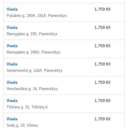
Viada
1,759 €/l
2,
Pušaloto g. 193A, 191A, Panevėžys
Viada
1,759 €/l
2,
Ramygalos g. 155, Panevėžys
Viada
1,759 €/l
2,
Ramygalos g. 186G, Panevėžys
Viada
1,759 €/l
2,
Senamiesčio g. 116A, Panevėžys
Viada
1,759 €/l
2,
Venslaviškio g. 16, Panevėžys
Viada
1,759 €/l
2,
Tičkūnų g. 31, Tičkūnų k
Viada
1,759 €/l
2,
Sodų g. 22, Vilnius