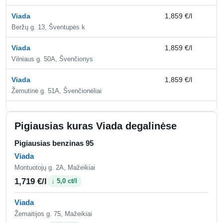
Viada
1,859 €/l
2,
Beržų g. 13, Šventupės k
Viada
1,859 €/l
2,
Vilniaus g. 50A, Švenčionys
Viada
1,859 €/l
2,
Žemutinė g. 51A, Švenčionėliai
Pigiausias kuras Viada degalinėse
Pigiausias benzinas 95
Viada
Montuotojų g. 2A, Mažeikiai
1,719 €/l
↓ 5,0 ct/l
Viada
Žemaitijos g. 75, Mažeikiai