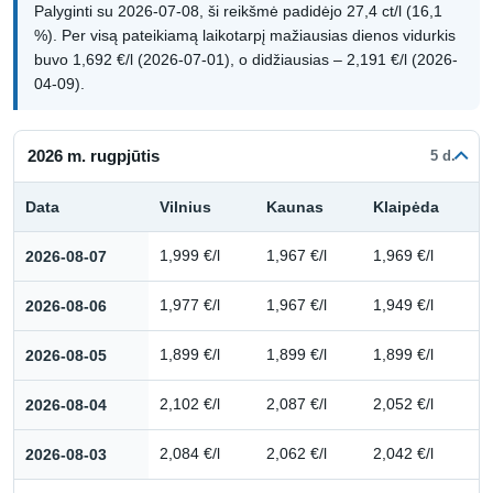
Palyginti su 2026-07-08, ši reikšmė padidėjo 27,4 ct/l (16,1
%). Per visą pateikiamą laikotarpį mažiausias dienos vidurkis
buvo 1,692 €/l (2026-07-01), o didžiausias – 2,191 €/l (2026-
04-09).
2026 m. rugpjūtis
5 d.
Data
Vilnius
Kaunas
Klaipėda
Kuro kainų istorija: 2026 m. rugpjūtis
2026-08-07
1,999 €/l
1,967 €/l
1,969 €/l
2026-08-06
1,977 €/l
1,967 €/l
1,949 €/l
2026-08-05
1,899 €/l
1,899 €/l
1,899 €/l
2026-08-04
2,102 €/l
2,087 €/l
2,052 €/l
2026-08-03
2,084 €/l
2,062 €/l
2,042 €/l