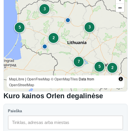
3
3
5
2
7
5
2
MapLibre
|
OpenFreeMap
© OpenMapTiles
Data from
OpenStreetMap
Kuro kainos Orlen degalinėse
Paieška