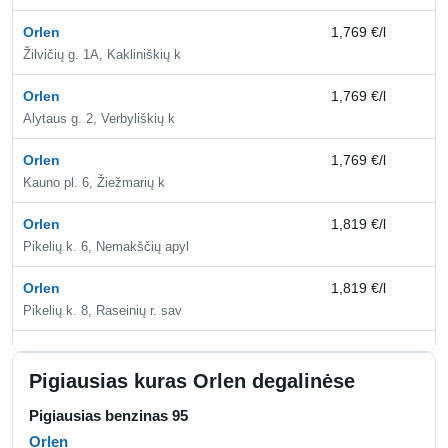
Orlen
1,769 €/l
2,
Žilvičių g. 1A, Kakliniškių k
Orlen
1,769 €/l
2,
Alytaus g. 2, Verbyliškių k
Orlen
1,769 €/l
2,
Kauno pl. 6, Žiežmarių k
Orlen
1,819 €/l
2,
Pikelių k. 6, Nemakščių apyl
Orlen
1,819 €/l
2,
Pikelių k. 8, Raseinių r. sav
Pigiausias kuras Orlen degalinėse
Pigiausias benzinas 95
Orlen