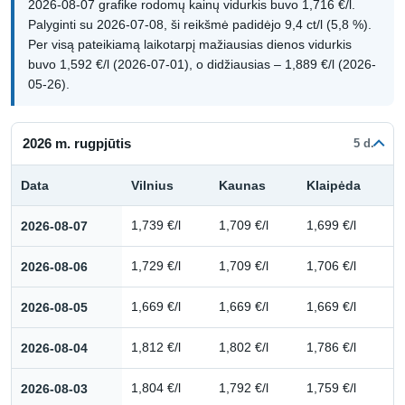
2026-08-07 grafike rodomų kainų vidurkis buvo 1,716 €/l.
Palyginti su 2026-07-08, ši reikšmė padidėjo 9,4 ct/l (5,8 %).
Per visą pateikiamą laikotarpį mažiausias dienos vidurkis
buvo 1,592 €/l (2026-07-01), o didžiausias – 1,889 €/l (2026-
05-26).
2026 m. rugpjūtis
5 d.
Data
Vilnius
Kaunas
Klaipėda
Kuro kainų istorija: 2026 m. rugpjūtis
2026-08-07
1,739 €/l
1,709 €/l
1,699 €/l
2026-08-06
1,729 €/l
1,709 €/l
1,706 €/l
2026-08-05
1,669 €/l
1,669 €/l
1,669 €/l
2026-08-04
1,812 €/l
1,802 €/l
1,786 €/l
2026-08-03
1,804 €/l
1,792 €/l
1,759 €/l