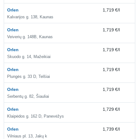
Orlen
1,719 €/l
1,
Kalvarijos g. 138, Kaunas
Orlen
1,719 €/l
1,
Veiverių g. 148B, Kaunas
Orlen
1,719 €/l
1,
Skuodo g. 14, Mažeikiai
Orlen
1,719 €/l
1,
Plungės g. 33 D, Telšiai
Orlen
1,719 €/l
1,
Serbentų g. 82, Šiauliai
Orlen
1,729 €/l
1,
Klaipėdos g. 162 D, Panevėžys
Orlen
1,739 €/l
1,
Vilniaus pl. 13, Jakų k