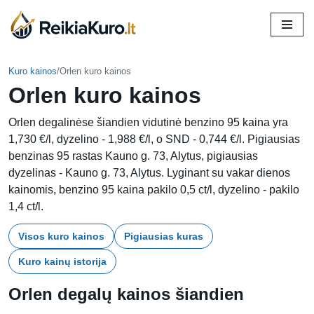
Skip
to
content
Kuro kainos
/
Orlen kuro kainos
Orlen kuro kainos
Orlen degalinėse šiandien vidutinė benzino 95 kaina yra
1,730 €/l, dyzelino - 1,988 €/l, o SND - 0,744 €/l. Pigiausias
benzinas 95 rastas Kauno g. 73, Alytus, pigiausias
dyzelinas - Kauno g. 73, Alytus. Lyginant su vakar dienos
kainomis, benzino 95 kaina pakilo 0,5 ct/l, dyzelino - pakilo
1,4 ct/l.
Visos kuro kainos
Pigiausias kuras
Kuro kainų istorija
Orlen degalų kainos šiandien