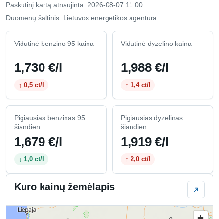
Paskutinį kartą atnaujinta: 2026-08-07 11:00
Duomenų šaltinis: Lietuvos energetikos agentūra.
Vidutinė benzino 95 kaina
Vidutinė dyzelino kaina
1,730 €/l
1,988 €/l
↑ 0,5 ct/l
↑ 1,4 ct/l
Pigiausias benzinas 95
Pigiausias dyzelinas
šiandien
šiandien
1,679 €/l
1,919 €/l
↓ 1,0 ct/l
↑ 2,0 ct/l
Kuro kainų žemėlapis