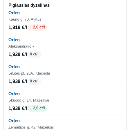
Pigiausias dyzelinas
Orlen
Kauno g. 73, Alytus
1,919 €/l
↑ 2,0 ct/l
Orlen
Aleksandravo k
1,929 €/l
0 ct/l
Orlen
Šilutės pl. 26A, Klaipėda
1,939 €/l
0 ct/l
Orlen
Skuodo g. 14, Mažeikiai
1,939 €/l
↓ 2,0 ct/l
Orlen
Žemaitijos g. 42, Mažeikiai