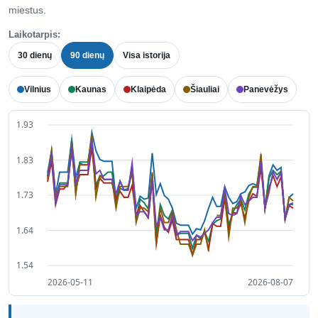
miestus.
Laikotarpis:
30 dienų
90 dienų
Visa istorija
Vilnius
Kaunas
Klaipėda
Šiauliai
Panevėžys