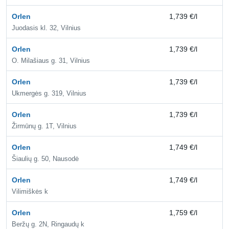
Orlen
1,739 €/l
2,
Juodasis kl. 32, Vilnius
Orlen
1,739 €/l
2,
O. Milašiaus g. 31, Vilnius
Orlen
1,739 €/l
1,
Ukmergės g. 319, Vilnius
Orlen
1,739 €/l
1,
Žirmūnų g. 1T, Vilnius
Orlen
1,749 €/l
1,
Šiaulių g. 50, Nausodė
Orlen
1,749 €/l
1,
Vilimiškės k
Orlen
1,759 €/l
2,
Beržų g. 2N, Ringaudų k