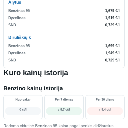
Alytus
Benzinas 95
1,679 €/l
Dyzelinas
1,919 €/l
SND
0,729 €/l
Biruliškių k
Benzinas 95
1,699 €/l
Dyzelinas
1,949 €/l
SND
0,729 €/l
Kuro kainų istorija
Benzino kainų istorija
Nuo vakar
Per 7 dienas
Per 30 dienų
0 ct/l
↓ 8,7 ct/l
↑ 9,4 ct/l
Rodoma vidutinė Benzinas 95 kaina pagal penkis didžiausius