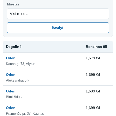
Miestas
Išvalyti
Degalinė
Benzinas 95
D
Orlen
1,679 €/l
1,
Kauno g. 73, Alytus
Orlen
1,699 €/l
1,
Aleksandravo k
Orlen
1,699 €/l
1,
Biruliškių k
Orlen
1,699 €/l
1,
Pramonės pr. 37, Kaunas