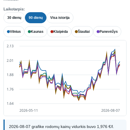
Laikotarpis:
30 dienų
90 dienų
Visa istorija
Vilnius
Kaunas
Klaipėda
Šiauliai
Panevėžys
2026-08-07 grafike rodomų kainų vidurkis buvo 1,976 €/l.