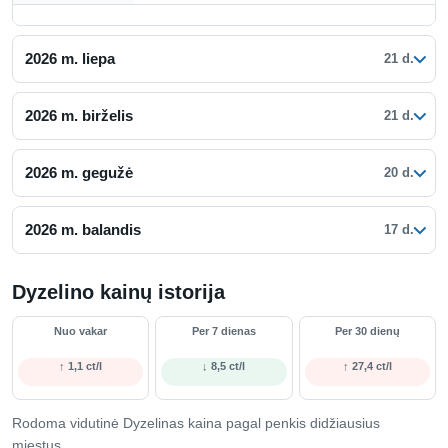
2026 m. liepa
21 d.
2026 m. birželis
21 d.
2026 m. gegužė
20 d.
2026 m. balandis
17 d.
Dyzelino kainų istorija
Nuo vakar
Per 7 dienas
Per 30 dienų
↑ 1,1 ct/l
↓ 8,5 ct/l
↑ 27,4 ct/l
Rodoma vidutinė Dyzelinas kaina pagal penkis didžiausius
miestus.