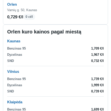
Orlen
Varnių g. 50, Kaunas
0,729 €/l
0 ct/l
Orlen kuro kainos pagal miestą
Kaunas
Benzinas 95
1,709 €/l
Dyzelinas
1,967 €/l
SND
0,732 €/l
Vilnius
Benzinas 95
1,739 €/l
Dyzelinas
1,999 €/l
SND
0,739 €/l
Klaipėda
Benzinas 95
1,699 €/l