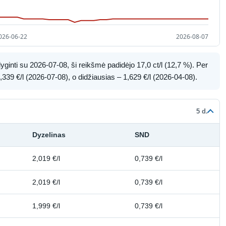
ginti su 2026-07-08, ši reikšmė padidėjo 17,0 ct/l (12,7 %). Per
339 €/l (2026-07-08), o didžiausias – 1,629 €/l (2026-04-08).
5 d.
Dyzelinas
SND
2,019 €/l
0,739 €/l
2,019 €/l
0,739 €/l
1,999 €/l
0,739 €/l