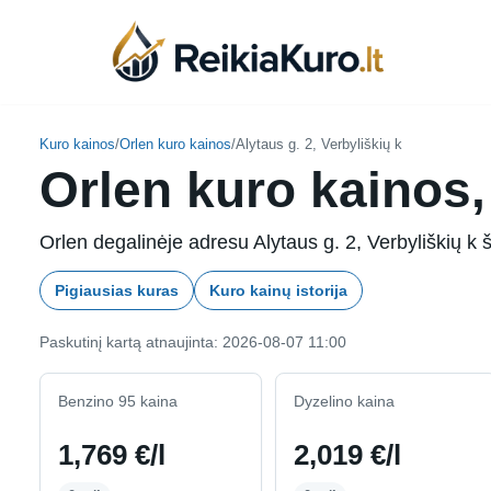
Skip
to
content
Kuro kainos
/
Orlen kuro kainos
/
Alytaus g. 2, Verbyliškių k
Orlen kuro kainos, 
Orlen degalinėje adresu Alytaus g. 2, Verbyliškių k š
Pigiausias kuras
Kuro kainų istorija
Paskutinį kartą atnaujinta: 2026-08-07 11:00
Benzino 95 kaina
Dyzelino kaina
1,769 €/l
2,019 €/l