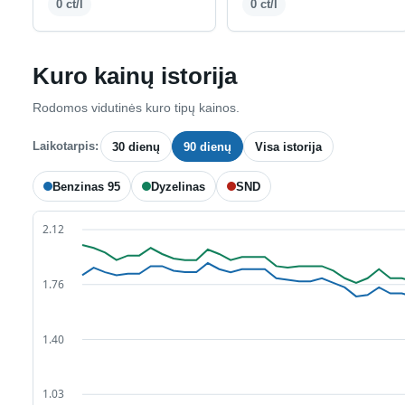
0 ct/l
0 ct/l
Kuro kainų istorija
Rodomos vidutinės kuro tipų kainos.
Laikotarpis:
30 dienų
90 dienų
Visa istorija
Benzinas 95
Dyzelinas
SND