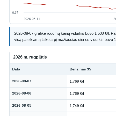
2026-08-07 grafike rodomų kainų vidurkis buvo 1,509 €/l. Paly
visą pateikiamą laikotarpį mažiausias dienos vidurkis buvo 1,
2026 m. rugpjūtis
Data
Benzinas 95
Kuro kainų istorija: 2026 m. rugpjūtis
2026-08-07
1,769 €/l
2026-08-06
1,769 €/l
2026-08-05
1,749 €/l