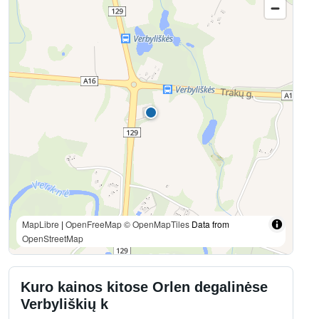
MapLibre
|
OpenFreeMap
© OpenMapTiles
Data from
OpenStreetMap
Kuro kainos kitose Orlen degalinėse
Verbyliškių k