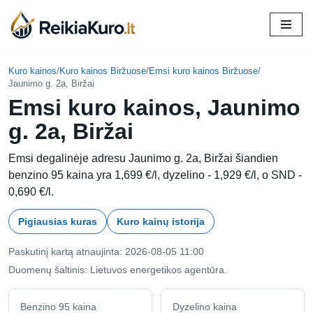
Skip
to
content
Kuro kainos
/
Kuro kainos Biržuose
/
Emsi kuro kainos Biržuose
/
Jaunimo g. 2a, Biržai
Emsi kuro kainos, Jaunimo
g. 2a, Biržai
Emsi degalinėje adresu Jaunimo g. 2a, Biržai šiandien
benzino 95 kaina yra 1,699 €/l, dyzelino - 1,929 €/l, o SND -
0,690 €/l.
Pigiausias kuras
Kuro kainų istorija
Paskutinį kartą atnaujinta: 2026-08-05 11:00
Duomenų šaltinis: Lietuvos energetikos agentūra.
Benzino 95 kaina
Dyzelino kaina