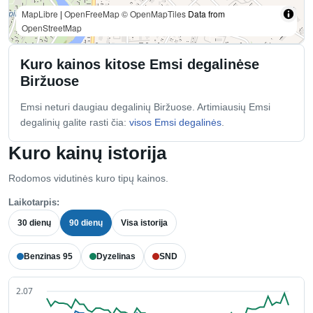
MapLibre
|
OpenFreeMap
© OpenMapTiles
Data from
OpenStreetMap
Kuro kainos kitose Emsi degalinėse
Biržuose
Emsi neturi daugiau degalinių Biržuose. Artimiausių Emsi
degalinių galite rasti čia:
visos Emsi degalinės
.
Kuro kainų istorija
Rodomos vidutinės kuro tipų kainos.
Laikotarpis:
30 dienų
90 dienų
Visa istorija
Benzinas 95
Dyzelinas
SND