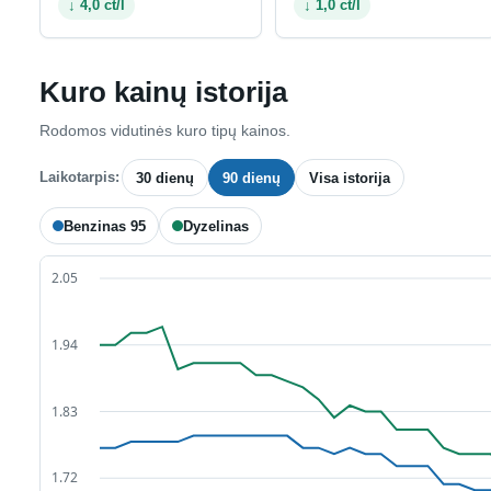
↓ 4,0 ct/l
↓ 1,0 ct/l
Kuro kainų istorija
Rodomos vidutinės kuro tipų kainos.
Laikotarpis:
30 dienų
90 dienų
Visa istorija
Benzinas 95
Dyzelinas