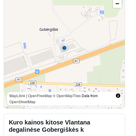
MapLibre
|
OpenFreeMap
© OpenMapTiles
Data from
OpenStreetMap
Kuro kainos kitose Vlantana
degalinėse Gobergiškės k