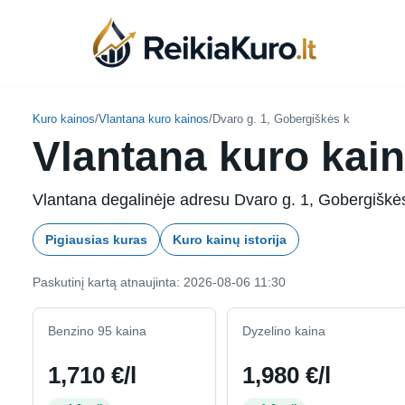
Skip
to
content
Kuro kainos
/
Vlantana kuro kainos
/
Dvaro g. 1, Gobergiškės k
Vlantana kuro kain
Vlantana degalinėje adresu Dvaro g. 1, Gobergiškės 
Pigiausias kuras
Kuro kainų istorija
Paskutinį kartą atnaujinta: 2026-08-06 11:30
Benzino 95 kaina
Dyzelino kaina
1,710 €/l
1,980 €/l