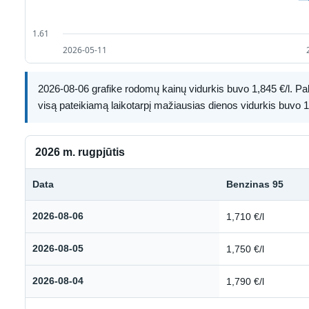
2026-08-06 grafike rodomų kainų vidurkis buvo 1,845 €/l. Paly
visą pateikiamą laikotarpį mažiausias dienos vidurkis buvo 1,
2026 m. rugpjūtis
Data
Benzinas 95
Kuro kainų istorija: 2026 m. rugpjūtis
2026-08-06
1,710 €/l
2026-08-05
1,750 €/l
2026-08-04
1,790 €/l