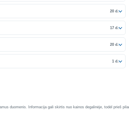
20 d.
17 d.
20 d.
1 d.
mus duomenis. Informacija gali skirtis nuo kainos degalinėje, todėl prieš pil