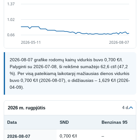
2026-08-07 grafike rodomų kainų vidurkis buvo 0,700 €/l.
Palyginti su 2026-07-08, ši reikšmė sumažėjo 62,6 ct/l (47,2
%). Per visą pateikiamą laikotarpį mažiausias dienos vidurkis
buvo 0,700 €/l (2026-08-07), o didžiausias – 1,629 €/l (2026-
04-09).
2026 m. rugpjūtis
4 d.
Data
SND
Benzinas 95
Kuro kainų istorija: 2026 m. rugpjūtis
2026-08-07
0,700 €/l
–