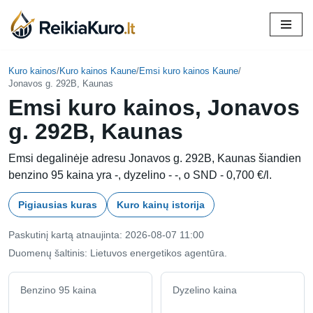
Skip
to
content
Kuro kainos
/
Kuro kainos Kaune
/
Emsi kuro kainos Kaune
/
Jonavos g. 292B, Kaunas
Emsi kuro kainos, Jonavos
g. 292B, Kaunas
Emsi degalinėje adresu Jonavos g. 292B, Kaunas šiandien
benzino 95 kaina yra -, dyzelino - -, o SND - 0,700 €/l.
Pigiausias kuras
Kuro kainų istorija
Paskutinį kartą atnaujinta: 2026-08-07 11:00
Duomenų šaltinis: Lietuvos energetikos agentūra.
Benzino 95 kaina
Dyzelino kaina