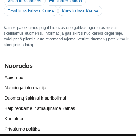
Visos kuro kainos
Emsi kuro kainos
Emsi kuro kainos Kaune
Kuro kainos Kaune
Kainos pateikiamos pagal Lietuvos energetikos agentūros viešai
skelbiamus duomenis. Informacija gali skirtis nuo kainos degalinėje,
todėl prieš pilantis kurą rekomenduojame įvertinti duomenų pateikimo ir
atnaujinimo laiką.
Nuorodos
Apie mus
Naudinga informacija
Duomenų šaltiniai ir apribojimai
Kaip renkame ir atnaujiname kainas
Kontaktai
Privatumo politika