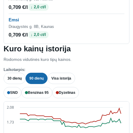
0,709 €/l
↓ 2,0 ct/l
Emsi
Draugystės g. 8B, Kaunas
0,709 €/l
↓ 2,0 ct/l
Kuro kainų istorija
Rodomos vidutinės kuro tipų kainos.
Laikotarpis:
30 dienų
90 dienų
Visa istorija
SND
Benzinas 95
Dyzelinas