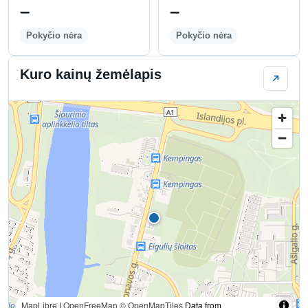
–
–
Pokyčio nėra
Pokyčio nėra
Kuro kainų žemėlapis
MapLibre
|
OpenFreeMap
© OpenMapTiles
Data from