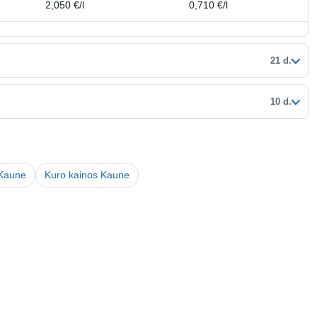
2,050 €/l
0,710 €/l
21 d.
10 d.
 Kaune
Kuro kainos Kaune