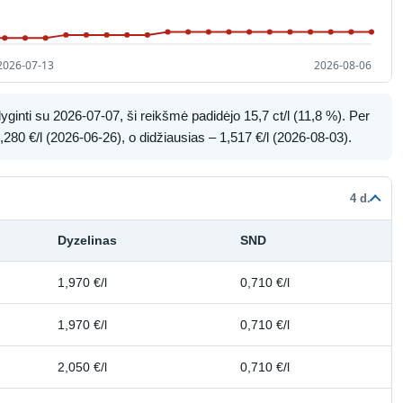
ginti su 2026-07-07, ši reikšmė padidėjo 15,7 ct/l (11,8 %). Per
280 €/l (2026-06-26), o didžiausias – 1,517 €/l (2026-08-03).
4 d.
Dyzelinas
SND
1,970 €/l
0,710 €/l
1,970 €/l
0,710 €/l
2,050 €/l
0,710 €/l