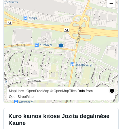
MapLibre
|
OpenFreeMap
© OpenMapTiles
Data from
OpenStreetMap
Kuro kainos kitose Jozita degalinėse
Kaune