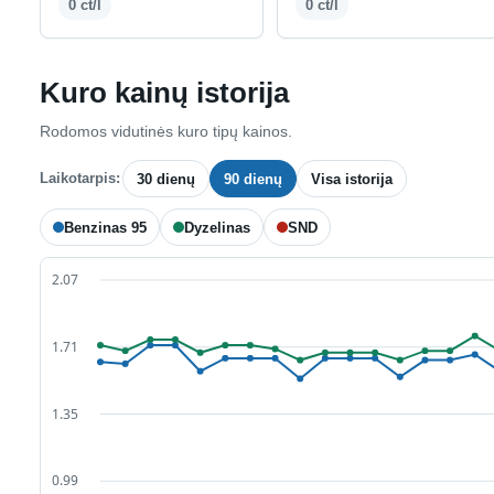
0 ct/l
0 ct/l
Kuro kainų istorija
Rodomos vidutinės kuro tipų kainos.
Laikotarpis:
30 dienų
90 dienų
Visa istorija
Benzinas 95
Dyzelinas
SND