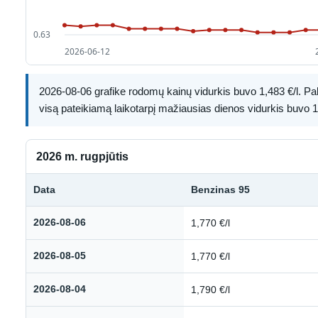
2026-08-06 grafike rodomų kainų vidurkis buvo 1,483 €/l. Paly
visą pateikiamą laikotarpį mažiausias dienos vidurkis buvo 1,
2026 m. rugpjūtis
Data
Benzinas 95
Kuro kainų istorija: 2026 m. rugpjūtis
2026-08-06
1,770 €/l
2026-08-05
1,770 €/l
2026-08-04
1,790 €/l