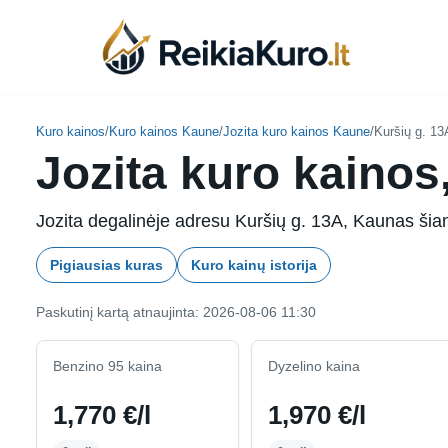
Skip
to
content
Kuro kainos
/
Kuro kainos Kaune
/
Jozita kuro kainos Kaune
/
Kuršių g. 1
Jozita kuro kainos
Jozita degalinėje adresu Kuršių g. 13A, Kaunas šiand
Pigiausias kuras
Kuro kainų istorija
Paskutinį kartą atnaujinta: 2026-08-06 11:30
Benzino 95 kaina
Dyzelino kaina
1,770 €/l
1,970 €/l