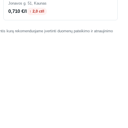
Jonavos g. 51, Kaunas
0,710 €/l
↑ 2,0 ct/l
antis kurą rekomenduojame įvertinti duomenų pateikimo ir atnaujinimo