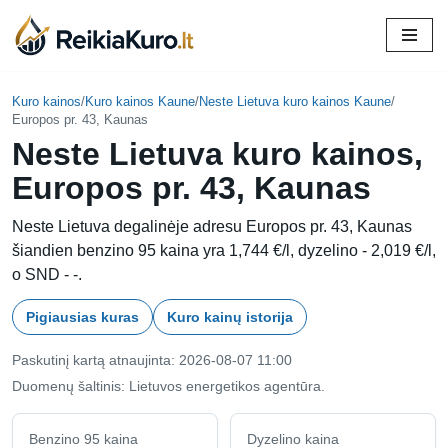
Skip
to
content
Kuro kainos
/
Kuro kainos Kaune
/
Neste Lietuva kuro kainos Kaune
/
Europos pr. 43, Kaunas
Neste Lietuva kuro kainos,
Europos pr. 43, Kaunas
Neste Lietuva degalinėje adresu Europos pr. 43, Kaunas
šiandien benzino 95 kaina yra 1,744 €/l, dyzelino - 2,019 €/l,
o SND - -.
Pigiausias kuras
Kuro kainų istorija
Paskutinį kartą atnaujinta: 2026-08-07 11:00
Duomenų šaltinis: Lietuvos energetikos agentūra.
Benzino 95 kaina
Dyzelino kaina