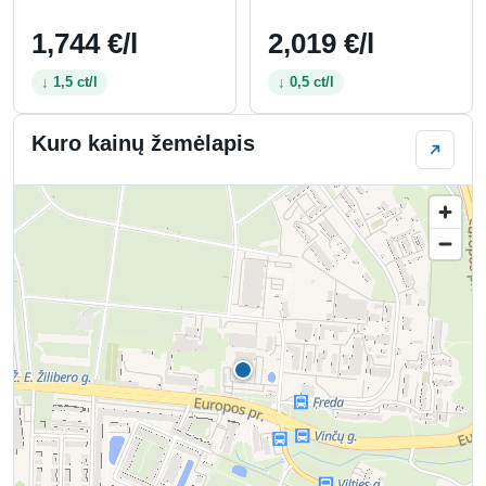
1,744 €/l
2,019 €/l
↓ 1,5 ct/l
↓ 0,5 ct/l
Kuro kainų žemėlapis