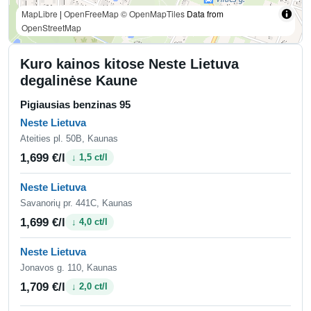
MapLibre
|
OpenFreeMap
© OpenMapTiles
Data from
OpenStreetMap
Kuro kainos kitose Neste Lietuva
degalinėse Kaune
Pigiausias benzinas 95
Neste Lietuva
Ateities pl. 50B, Kaunas
1,699 €/l
↓ 1,5 ct/l
Neste Lietuva
Savanorių pr. 441C, Kaunas
1,699 €/l
↓ 4,0 ct/l
Neste Lietuva
Jonavos g. 110, Kaunas
1,709 €/l
↓ 2,0 ct/l