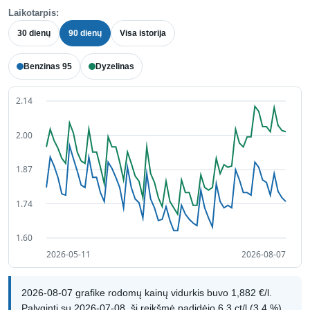
Laikotarpis:
30 dienų
90 dienų
Visa istorija
Benzinas 95
Dyzelinas
2026-08-07 grafike rodomų kainų vidurkis buvo 1,882 €/l.
Palyginti su 2026-07-08, ši reikšmė padidėjo 6,3 ct/l (3,4 %).