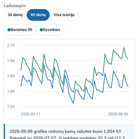
Laikotarpis:
30 dienų
90 dienų
Visa istorija
Benzinas 95
Dyzelinas
2026-08-06 grafike rodomų kainų vidurkis buvo 1,854 €/l.
Palyginti su 2026-07-07, ši reikšmė padidėjo 20,3 ct/l (12,3