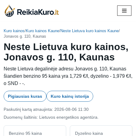
Skip
to
content
Kuro kainos
/
Kuro kainos Kaune
/
Neste Lietuva kuro kainos Kaune
/
Jonavos g. 110, Kaunas
Neste Lietuva kuro kainos,
Jonavos g. 110, Kaunas
Neste Lietuva degalinėje adresu Jonavos g. 110, Kaunas
šiandien benzino 95 kaina yra 1,729 €/l, dyzelino - 1,979 €/l,
o SND - -.
Pigiausias kuras
Kuro kainų istorija
Paskutinį kartą atnaujinta: 2026-08-06 11:30
Duomenų šaltinis: Lietuvos energetikos agentūra.
Benzino 95 kaina
Dyzelino kaina