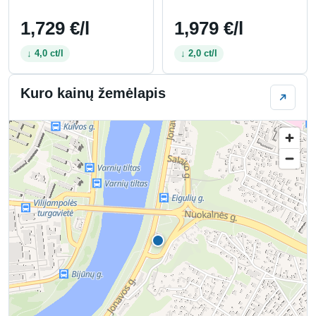
1,729 €/l
1,979 €/l
↓ 4,0 ct/l
↓ 2,0 ct/l
Kuro kainų žemėlapis