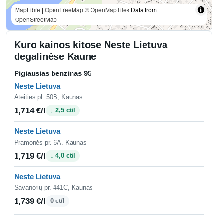
MapLibre
|
OpenFreeMap
© OpenMapTiles
Data from
OpenStreetMap
Kuro kainos kitose Neste Lietuva
degalinėse Kaune
Pigiausias benzinas 95
Neste Lietuva
Ateities pl. 50B, Kaunas
1,714 €/l
↓ 2,5 ct/l
Neste Lietuva
Pramonės pr. 6A, Kaunas
1,719 €/l
↓ 4,0 ct/l
Neste Lietuva
Savanorių pr. 441C, Kaunas
1,739 €/l
0 ct/l