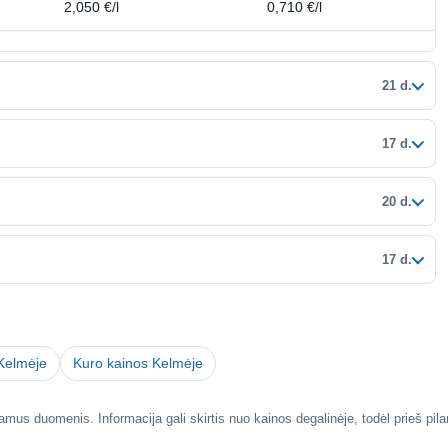
2,050 €/l
0,710 €/l
21 d.
17 d.
20 d.
17 d.
 Kelmėje
Kuro kainos Kelmėje
mus duomenis. Informacija gali skirtis nuo kainos degalinėje, todėl prieš pil