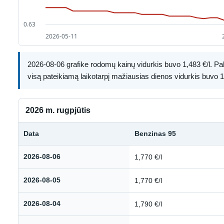
2026-08-06 grafike rodomų kainų vidurkis buvo 1,483 €/l. Paly
visą pateikiamą laikotarpį mažiausias dienos vidurkis buvo 1,
2026 m. rugpjūtis
Data
Benzinas 95
Kuro kainų istorija: 2026 m. rugpjūtis
2026-08-06
1,770 €/l
2026-08-05
1,770 €/l
2026-08-04
1,790 €/l