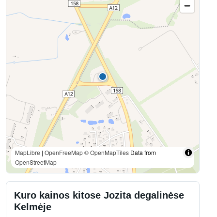
MapLibre
|
OpenFreeMap
© OpenMapTiles
Data from
OpenStreetMap
Kuro kainos kitose Jozita degalinėse
Kelmėje