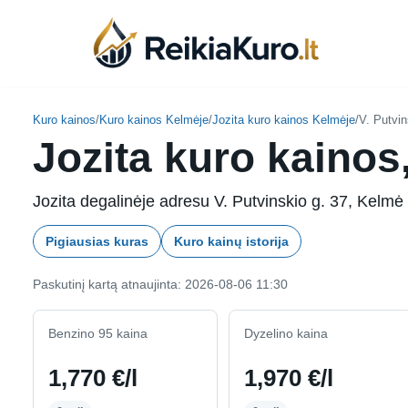
Skip
to
content
Kuro kainos
/
Kuro kainos Kelmėje
/
Jozita kuro kainos Kelmėje
/
V. Putvin
Jozita kuro kainos
Jozita degalinėje adresu V. Putvinskio g. 37, Kelmė 
Pigiausias kuras
Kuro kainų istorija
Paskutinį kartą atnaujinta: 2026-08-06 11:30
Benzino 95 kaina
Dyzelino kaina
1,770 €/l
1,970 €/l