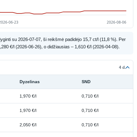
ginti su 2026-07-07, ši reikšmė padidėjo 15,7 ct/l (11,8 %). Per
280 €/l (2026-06-26), o didžiausias – 1,610 €/l (2026-04-08).
4 d.
Dyzelinas
SND
1,970 €/l
0,710 €/l
1,970 €/l
0,710 €/l
2,050 €/l
0,710 €/l