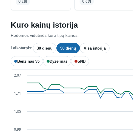
0 ct/l
0 ct/l
Kuro kainų istorija
Rodomos vidutinės kuro tipų kainos.
Laikotarpis:
30 dienų
90 dienų
Visa istorija
Benzinas 95
Dyzelinas
SND