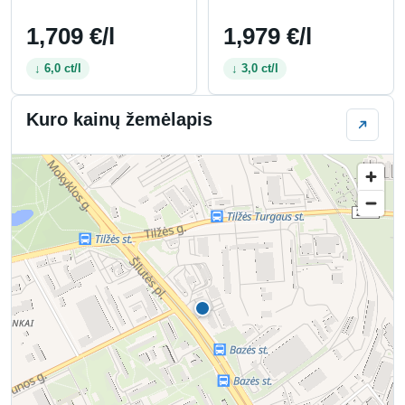
1,709 €/l
1,979 €/l
↓ 6,0 ct/l
↓ 3,0 ct/l
Kuro kainų žemėlapis