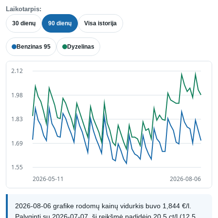
Laikotarpis:
30 dienų
90 dienų
Visa istorija
Benzinas 95
Dyzelinas
2026-08-06 grafike rodomų kainų vidurkis buvo 1,844 €/l.
Palyginti su 2026-07-07, ši reikšmė padidėjo 20,5 ct/l (12,5