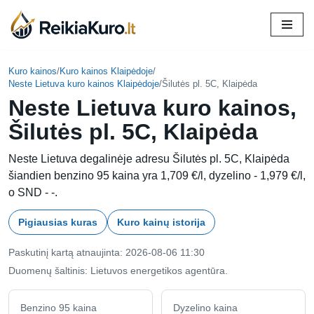
Skip
to
content
Kuro kainos
/
Kuro kainos Klaipėdoje
/
Neste Lietuva kuro kainos Klaipėdoje
/
Šilutės pl. 5C, Klaipėda
Neste Lietuva kuro kainos,
Šilutės pl. 5C, Klaipėda
Neste Lietuva degalinėje adresu Šilutės pl. 5C, Klaipėda
šiandien benzino 95 kaina yra 1,709 €/l, dyzelino - 1,979 €/l,
o SND - -.
Pigiausias kuras
Kuro kainų istorija
Paskutinį kartą atnaujinta: 2026-08-06 11:30
Duomenų šaltinis: Lietuvos energetikos agentūra.
Benzino 95 kaina
Dyzelino kaina