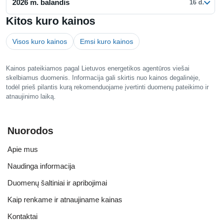
2026 m. balandis
16 d.
Kitos kuro kainos
Visos kuro kainos
Emsi kuro kainos
Kainos pateikiamos pagal Lietuvos energetikos agentūros viešai
skelbiamus duomenis. Informacija gali skirtis nuo kainos degalinėje,
todėl prieš pilantis kurą rekomenduojame įvertinti duomenų pateikimo ir
atnaujinimo laiką.
Nuorodos
Apie mus
Naudinga informacija
Duomenų šaltiniai ir apribojimai
Kaip renkame ir atnaujiname kainas
Kontaktai