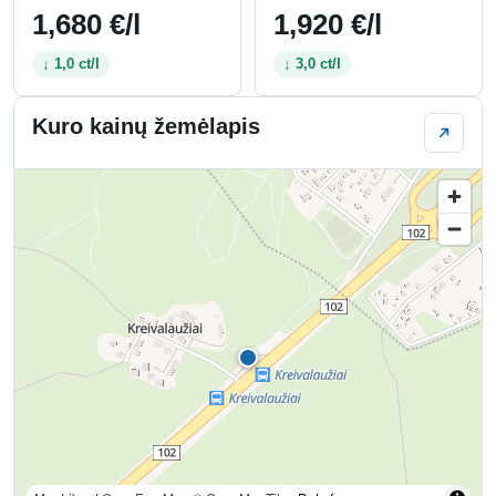
1,680 €/l
1,920 €/l
↓ 1,0 ct/l
↓ 3,0 ct/l
Kuro kainų žemėlapis