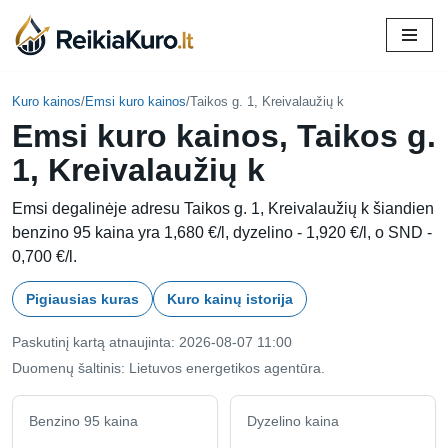
Skip
to
content
Kuro kainos
/
Emsi kuro kainos
/
Taikos g. 1, Kreivalaužių k
Emsi kuro kainos, Taikos g.
1, Kreivalaužių k
Emsi degalinėje adresu Taikos g. 1, Kreivalaužių k šiandien
benzino 95 kaina yra 1,680 €/l, dyzelino - 1,920 €/l, o SND -
0,700 €/l.
Pigiausias kuras
Kuro kainų istorija
Paskutinį kartą atnaujinta: 2026-08-07 11:00
Duomenų šaltinis: Lietuvos energetikos agentūra.
Benzino 95 kaina
Dyzelino kaina