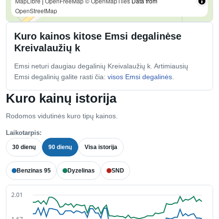
MapLibre
|
OpenFreeMap
© OpenMapTiles
Data from
OpenStreetMap
Kuro kainos kitose Emsi degalinėse
Kreivalaužių k
Emsi neturi daugiau degalinių Kreivalaužių k. Artimiausių
Emsi degalinių galite rasti čia:
visos Emsi degalinės
.
Kuro kainų istorija
Rodomos vidutinės kuro tipų kainos.
Laikotarpis:
30 dienų
90 dienų
Visa istorija
Benzinas 95
Dyzelinas
SND