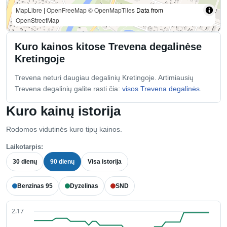
MapLibre
|
OpenFreeMap
© OpenMapTiles
Data from
OpenStreetMap
Kuro kainos kitose Trevena degalinėse
Kretingoje
Trevena neturi daugiau degalinių Kretingoje. Artimiausių
Trevena degalinių galite rasti čia:
visos Trevena degalinės
.
Kuro kainų istorija
Rodomos vidutinės kuro tipų kainos.
Laikotarpis:
30 dienų
90 dienų
Visa istorija
Benzinas 95
Dyzelinas
SND