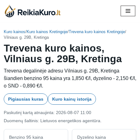
Skip
to
content
Kuro kainos
/
Kuro kainos Kretingoje
/
Trevena kuro kainos Kretingoje
/
Vilniaus g. 29B, Kretinga
Trevena kuro kainos,
Vilniaus g. 29B, Kretinga
Trevena degalinėje adresu Vilniaus g. 29B, Kretinga
šiandien benzino 95 kaina yra 1,850 €/l, dyzelino - 2,150 €/l,
o SND - 0,890 €/l.
Pigiausias kuras
Kuro kainų istorija
Paskutinį kartą atnaujinta: 2026-08-07 11:00
Duomenų šaltinis: Lietuvos energetikos agentūra.
Benzino 95 kaina
Dyzelino kaina