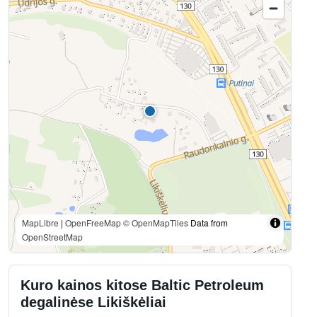
MapLibre
|
OpenFreeMap
© OpenMapTiles
Data from
OpenStreetMap
Kuro kainos kitose Baltic Petroleum
degalinėse Likiškėliai