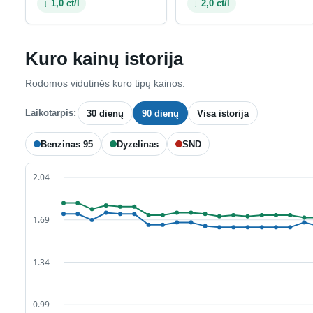
↓ 1,0 ct/l
↓ 2,0 ct/l
Kuro kainų istorija
Rodomos vidutinės kuro tipų kainos.
Laikotarpis:
30 dienų
90 dienų
Visa istorija
Benzinas 95
Dyzelinas
SND