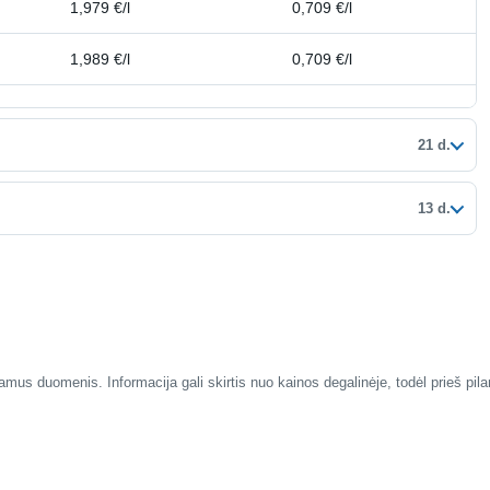
1,979 €/l
0,709 €/l
1,989 €/l
0,709 €/l
21 d.
13 d.
mus duomenis. Informacija gali skirtis nuo kainos degalinėje, todėl prieš pil