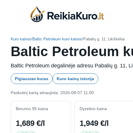
Skip
to
content
Kuro kainos
/
Baltic Petroleum kuro kainos
/
Pabalių g. 11, Likiškėliai
Baltic Petroleum ku
Baltic Petroleum degalinėje adresu Pabalių g. 11, Lik
Pigiausias kuras
Kuro kainų istorija
Paskutinį kartą atnaujinta: 2026-08-07 11:00
Benzino 95 kaina
Dyzelino kaina
1,689 €/l
1,949 €/l