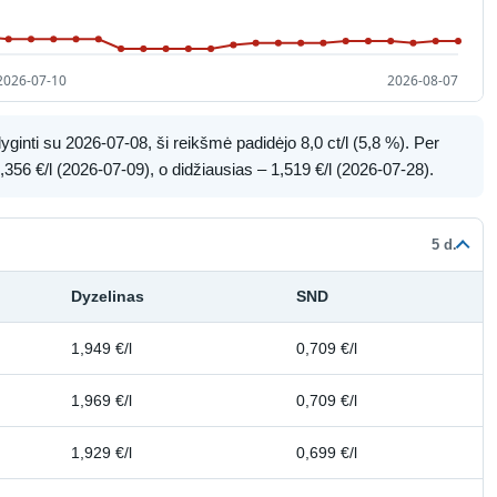
ginti su 2026-07-08, ši reikšmė padidėjo 8,0 ct/l (5,8 %). Per
356 €/l (2026-07-09), o didžiausias – 1,519 €/l (2026-07-28).
5 d.
Dyzelinas
SND
1,949 €/l
0,709 €/l
1,969 €/l
0,709 €/l
1,929 €/l
0,699 €/l