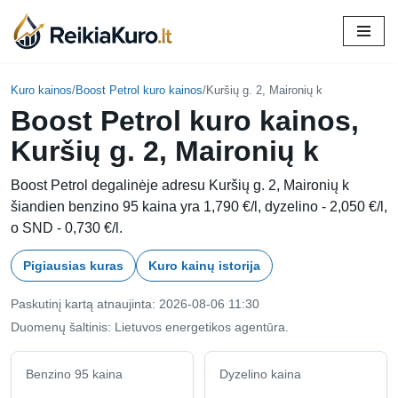
Skip
to
content
Kuro kainos
/
Boost Petrol kuro kainos
/
Kuršių g. 2, Maironių k
Boost Petrol kuro kainos,
Kuršių g. 2, Maironių k
Boost Petrol degalinėje adresu Kuršių g. 2, Maironių k
šiandien benzino 95 kaina yra 1,790 €/l, dyzelino - 2,050 €/l,
o SND - 0,730 €/l.
Pigiausias kuras
Kuro kainų istorija
Paskutinį kartą atnaujinta: 2026-08-06 11:30
Duomenų šaltinis: Lietuvos energetikos agentūra.
Benzino 95 kaina
Dyzelino kaina