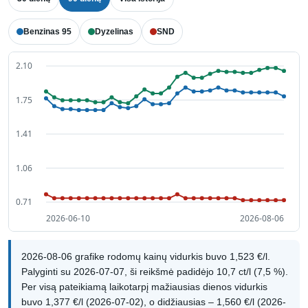
Benzinas 95
Dyzelinas
SND
2026-08-06 grafike rodomų kainų vidurkis buvo 1,523 €/l.
Palyginti su 2026-07-07, ši reikšmė padidėjo 10,7 ct/l (7,5 %).
Per visą pateikiamą laikotarpį mažiausias dienos vidurkis
buvo 1,377 €/l (2026-07-02), o didžiausias – 1,560 €/l (2026-