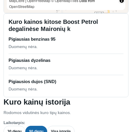
MapLibre
|
OpenFreeMap
© OpenMapTiles
Data from
OpenStreetMap
Kuro kainos kitose Boost Petrol
degalinėse Maironių k
Pigiausias benzinas 95
Duomenų nėra.
Pigiausias dyzelinas
Duomenų nėra.
Pigiausios dujos (SND)
Duomenų nėra.
Kuro kainų istorija
Rodomos vidutinės kuro tipų kainos.
Laikotarpis:
30 dienų
90 dienų
Visa istorija