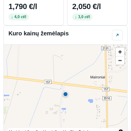
1,790 €/l
2,050 €/l
↓ 4,0 ct/l
↓ 3,0 ct/l
Kuro kainų žemėlapis