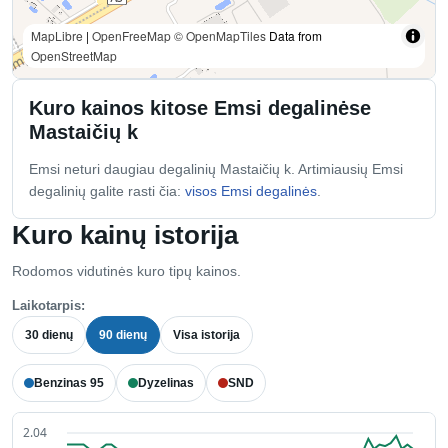
MapLibre
|
OpenFreeMap
© OpenMapTiles
Data from
OpenStreetMap
Kuro kainos kitose Emsi degalinėse
Mastaičių k
Emsi neturi daugiau degalinių Mastaičių k. Artimiausių Emsi
degalinių galite rasti čia:
visos Emsi degalinės
.
Kuro kainų istorija
Rodomos vidutinės kuro tipų kainos.
Laikotarpis:
30 dienų
90 dienų
Visa istorija
Benzinas 95
Dyzelinas
SND