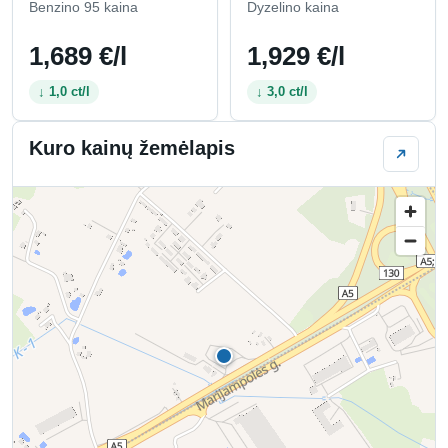
Benzino 95 kaina
Dyzelino kaina
1,689 €/l
1,929 €/l
↓ 1,0 ct/l
↓ 3,0 ct/l
Kuro kainų žemėlapis