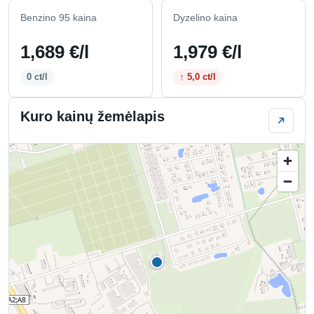
Benzino 95 kaina
Dyzelino kaina
1,689 €/l
1,979 €/l
0 ct/l
↑ 5,0 ct/l
Kuro kainų žemėlapis