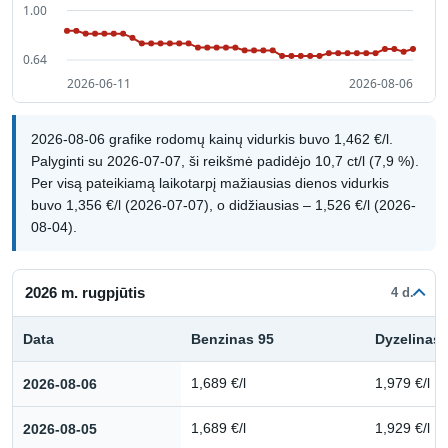
2026-08-06 grafike rodomų kainų vidurkis buvo 1,462 €/l.
Palyginti su 2026-07-07, ši reikšmė padidėjo 10,7 ct/l (7,9 %).
Per visą pateikiamą laikotarpį mažiausias dienos vidurkis
buvo 1,356 €/l (2026-07-07), o didžiausias – 1,526 €/l (2026-
08-04).
2026 m. rugpjūtis
4 d.
Data
Benzinas 95
Dyzelinas
Kuro kainų istorija: 2026 m. rugpjūtis
2026-08-06
1,689 €/l
1,979 €/l
2026-08-05
1,689 €/l
1,929 €/l