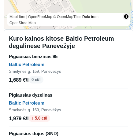
MapLibre
|
OpenFreeMap
© OpenMapTiles
Data from
OpenStreetMap
Kuro kainos kitose Baltic Petroleum
degalinėse Panevėžyje
Pigiausias benzinas 95
Baltic Petroleum
Smėlynės g. 169, Panevėžys
1,689 €/l
0 ct/l
Pigiausias dyzelinas
Baltic Petroleum
Smėlynės g. 169, Panevėžys
1,979 €/l
↑ 5,0 ct/l
Pigiausios dujos (SND)