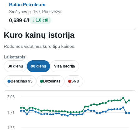
Baltic Petroleum
Smėlynės g. 169, Panevėžys
0,689 €/l
↓ 1,0 ct/l
Kuro kainų istorija
Rodomos vidutinės kuro tipų kainos.
Laikotarpis:
30 dienų
90 dienų
Visa istorija
Benzinas 95
Dyzelinas
SND