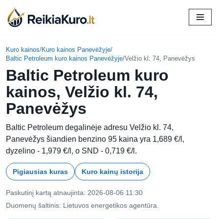
Skip
to
content
Kuro kainos
/
Kuro kainos Panevėžyje
/
Baltic Petroleum kuro kainos Panevėžyje
/
Velžio kl. 74, Panevėžys
Baltic Petroleum kuro
kainos, Velžio kl. 74,
Panevėžys
Baltic Petroleum degalinėje adresu Velžio kl. 74,
Panevėžys šiandien benzino 95 kaina yra 1,689 €/l,
dyzelino - 1,979 €/l, o SND - 0,719 €/l.
Pigiausias kuras
Kuro kainų istorija
Paskutinį kartą atnaujinta: 2026-08-06 11:30
Duomenų šaltinis: Lietuvos energetikos agentūra.