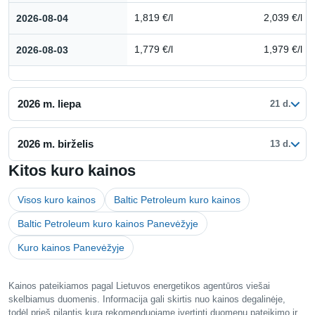
2026-08-04
1,819 €/l
2,039 €/l
2026-08-03
1,779 €/l
1,979 €/l
2026 m. liepa
21 d.
2026 m. birželis
13 d.
Kitos kuro kainos
Visos kuro kainos
Baltic Petroleum kuro kainos
Baltic Petroleum kuro kainos Panevėžyje
Kuro kainos Panevėžyje
Kainos pateikiamos pagal Lietuvos energetikos agentūros viešai
skelbiamus duomenis. Informacija gali skirtis nuo kainos degalinėje,
todėl prieš pilantis kurą rekomenduojame įvertinti duomenų pateikimo ir