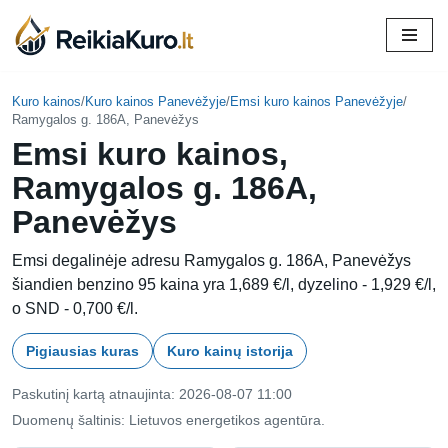
Skip
to
content
Kuro kainos
/
Kuro kainos Panevėžyje
/
Emsi kuro kainos Panevėžyje
/
Ramygalos g. 186A, Panevėžys
Emsi kuro kainos,
Ramygalos g. 186A,
Panevėžys
Emsi degalinėje adresu Ramygalos g. 186A, Panevėžys
šiandien benzino 95 kaina yra 1,689 €/l, dyzelino - 1,929 €/l,
o SND - 0,700 €/l.
Pigiausias kuras
Kuro kainų istorija
Paskutinį kartą atnaujinta: 2026-08-07 11:00
Duomenų šaltinis: Lietuvos energetikos agentūra.