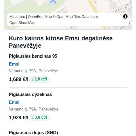
MapLibre
|
OpenFreeMap
© OpenMapTiles
Data from
OpenStreetMap
Kuro kainos kitose Emsi degalinėse
Panevėžyje
Pigiausias benzinas 95
Emsi
Nemuno g. 79A, Panevėžys
1,689 €/l
↓ 1,0 ct/l
Pigiausias dyzelinas
Emsi
Nemuno g. 79A, Panevėžys
1,929 €/l
↓ 3,0 ct/l
Pigiausios dujos (SND)