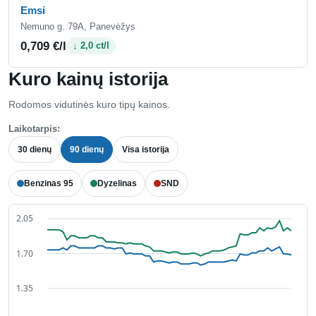
Emsi
Nemuno g. 79A, Panevėžys
0,709 €/l
↓ 2,0 ct/l
Kuro kainų istorija
Rodomos vidutinės kuro tipų kainos.
Laikotarpis:
30 dienų
90 dienų
Visa istorija
Benzinas 95
Dyzelinas
SND