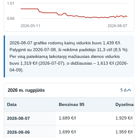
2026-08-07 grafike rodomų kainų vidurkis buvo 1,439 €/l.
Palyginti su 2026-07-08, ši reikšmė padidėjo 11,3 ct/l (8,5 %).
Per visą pateikiamą laikotarpį mažiausias dienos vidurkis
buvo 1,319 €/l (2026-07-07), o didžiausias – 1,613 €/l (2026-
04-09).
2026 m. rugpjūtis
5 d.
Data
Benzinas 95
Dyzelinas
Kuro kainų istorija: 2026 m. rugpjūtis
2026-08-07
1,689 €/l
1,929 €/l
2026-08-06
1,699 €/l
1,959 €/l