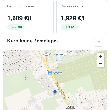
Benzino 95 kaina
Dyzelino kaina
1,689 €/l
1,929 €/l
↓ 1,0 ct/l
↓ 3,0 ct/l
Kuro kainų žemėlapis