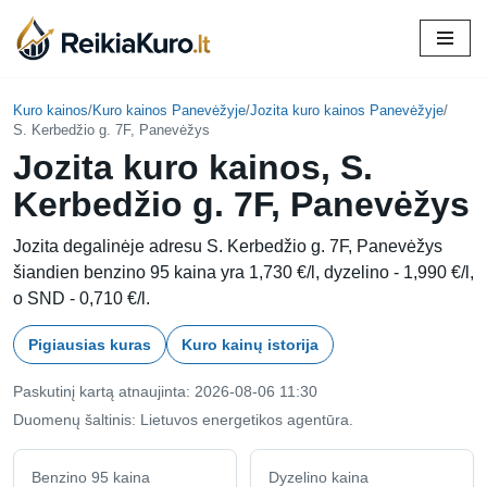
Skip
to
content
Kuro kainos
/
Kuro kainos Panevėžyje
/
Jozita kuro kainos Panevėžyje
/
S. Kerbedžio g. 7F, Panevėžys
Jozita kuro kainos, S.
Kerbedžio g. 7F, Panevėžys
Jozita degalinėje adresu S. Kerbedžio g. 7F, Panevėžys
šiandien benzino 95 kaina yra 1,730 €/l, dyzelino - 1,990 €/l,
o SND - 0,710 €/l.
Pigiausias kuras
Kuro kainų istorija
Paskutinį kartą atnaujinta: 2026-08-06 11:30
Duomenų šaltinis: Lietuvos energetikos agentūra.
Benzino 95 kaina
Dyzelino kaina