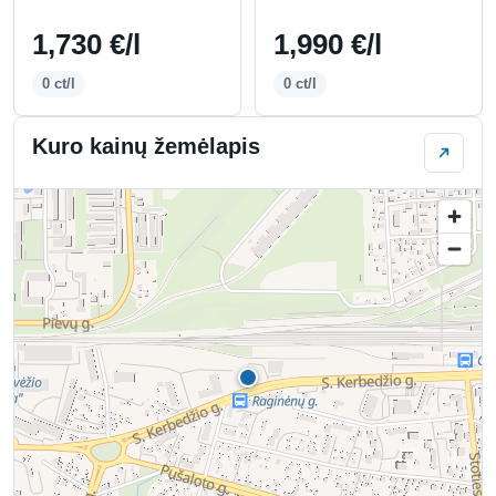
1,730 €/l
1,990 €/l
0 ct/l
0 ct/l
Kuro kainų žemėlapis