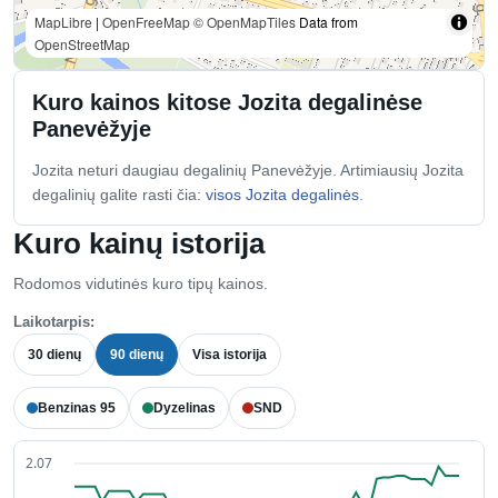
MapLibre
|
OpenFreeMap
© OpenMapTiles
Data from
OpenStreetMap
Kuro kainos kitose Jozita degalinėse
Panevėžyje
Jozita neturi daugiau degalinių Panevėžyje. Artimiausių Jozita
degalinių galite rasti čia:
visos Jozita degalinės
.
Kuro kainų istorija
Rodomos vidutinės kuro tipų kainos.
Laikotarpis:
30 dienų
90 dienų
Visa istorija
Benzinas 95
Dyzelinas
SND