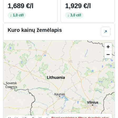
1,689 €/l
1,929 €/l
↓ 1,0 ct/l
↓ 3,0 ct/l
Kuro kainų žemėlapis
Pagal pasirinktus filtrus degalinių nėra.