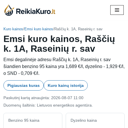
Skip
to
content
Kuro kainos
/
Emsi kuro kainos
/
Raščių k. 1A, Raseinių r. sav
Emsi kuro kainos, Raščių
k. 1A, Raseinių r. sav
Emsi degalinėje adresu Raščių k. 1A, Raseinių r. sav
šiandien benzino 95 kaina yra 1,689 €/l, dyzelino - 1,929 €/l,
o SND - 0,709 €/l.
Pigiausias kuras
Kuro kainų istorija
Paskutinį kartą atnaujinta: 2026-08-07 11:00
Duomenų šaltinis: Lietuvos energetikos agentūra.
Benzino 95 kaina
Dyzelino kaina