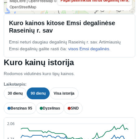
MapLibre
|
OpenFreeMap
© OpenMapTiles
Data from
OpenStreetMap
Kuro kainos kitose Emsi degalinėse
Raseinių r. sav
Emsi neturi daugiau degalinių Raseinių r. sav. Artimiausių
Emsi degalinių galite rasti čia:
visos Emsi degalinės
.
Kuro kainų istorija
Rodomos vidutinės kuro tipų kainos.
Laikotarpis:
30 dienų
90 dienų
Visa istorija
Benzinas 95
Dyzelinas
SND