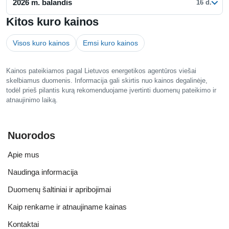
2026 m. balandis
16 d.
Kitos kuro kainos
Visos kuro kainos
Emsi kuro kainos
Kainos pateikiamos pagal Lietuvos energetikos agentūros viešai
skelbiamus duomenis. Informacija gali skirtis nuo kainos degalinėje,
todėl prieš pilantis kurą rekomenduojame įvertinti duomenų pateikimo ir
atnaujinimo laiką.
Nuorodos
Apie mus
Naudinga informacija
Duomenų šaltiniai ir apribojimai
Kaip renkame ir atnaujiname kainas
Kontaktai