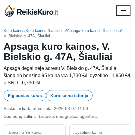
Skip
to
content
Kuro kainos
/
Kuro kainos Šiauliuose
/
Apsaga kuro kainos Šiauliuose
/
V. Bielskio g. 47A, Šiauliai
Apsaga kuro kainos, V.
Bielskio g. 47A, Šiauliai
Apsaga degalinėje adresu V. Bielskio g. 47A, Šiauliai
šiandien benzino 95 kaina yra 1,730 €/l, dyzelino - 1,960 €/l,
o SND - 0,730 €/l.
Pigiausias kuras
Kuro kainų istorija
Paskutinį kartą atnaujinta: 2026-08-07 11:00
Duomenų šaltinis: Lietuvos energetikos agentūra.
Benzino 95 kaina
Dyzelino kaina