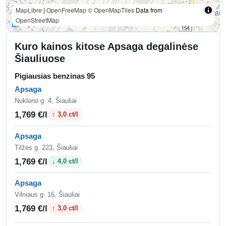
MapLibre
|
OpenFreeMap
© OpenMapTiles
Data from
OpenStreetMap
Kuro kainos kitose Apsaga degalinėse
Šiauliuose
Pigiausias benzinas 95
Apsaga
Nuklono g. 4, Šiauliai
1,769 €/l
↑ 3,0 ct/l
Apsaga
Tilžės g. 223, Šiauliai
1,769 €/l
↓ 4,0 ct/l
Apsaga
Vilniaus g. 16, Šiauliai
1,769 €/l
↑ 3,0 ct/l