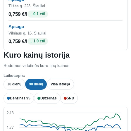
Tilžės g. 223, Šiauliai
0,759 €/l
↓ 0,1 ct/l
Apsaga
Vilniaus g. 16, Šiauliai
0,759 €/l
↓ 1,0 ct/l
Kuro kainų istorija
Rodomos vidutinės kuro tipų kainos.
Laikotarpis:
30 dienų
90 dienų
Visa istorija
Benzinas 95
Dyzelinas
SND