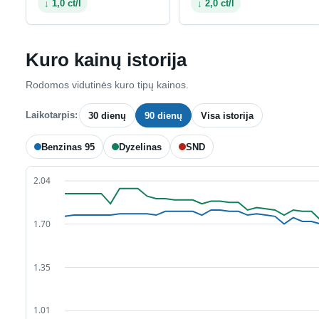
↓ 1,0 ct/l
↓ 2,0 ct/l
Kuro kainų istorija
Rodomos vidutinės kuro tipų kainos.
Laikotarpis:
30 dienų
90 dienų
Visa istorija
Benzinas 95
Dyzelinas
SND