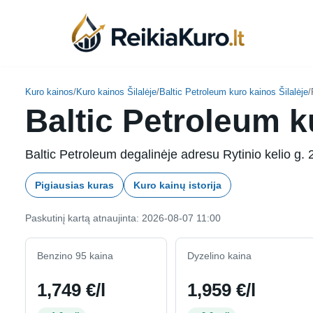
Skip
to
content
Kuro kainos
/
Kuro kainos Šilalėje
/
Baltic Petroleum kuro kainos Šilalėje
/
Baltic Petroleum ku
Baltic Petroleum degalinėje adresu Rytinio kelio g. 2
Pigiausias kuras
Kuro kainų istorija
Paskutinį kartą atnaujinta: 2026-08-07 11:00
Benzino 95 kaina
Dyzelino kaina
1,749 €/l
1,959 €/l