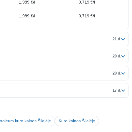
1,989 €/l
0,719 €/l
1,989 €/l
0,719 €/l
21 d.
20 d.
20 d.
17 d.
troleum kuro kainos Šilalėje
Kuro kainos Šilalėje