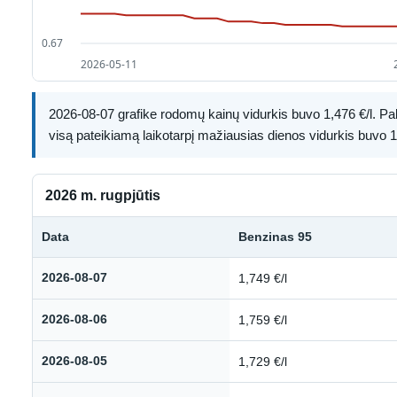
2026-08-07 grafike rodomų kainų vidurkis buvo 1,476 €/l. Paly
visą pateikiamą laikotarpį mažiausias dienos vidurkis buvo 1,
2026 m. rugpjūtis
Data
Benzinas 95
Kuro kainų istorija: 2026 m. rugpjūtis
2026-08-07
1,749 €/l
2026-08-06
1,759 €/l
2026-08-05
1,729 €/l