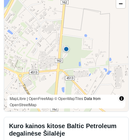
MapLibre
|
OpenFreeMap
© OpenMapTiles
Data from
OpenStreetMap
Kuro kainos kitose Baltic Petroleum
degalinėse Šilalėje