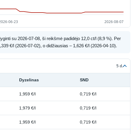
ginti su 2026-07-08, ši reikšmė padidėjo 12,0 ct/l (8,9 %). Per
339 €/l (2026-07-02), o didžiausias – 1,626 €/l (2026-04-10).
5 d.
Dyzelinas
SND
1,959 €/l
0,719 €/l
1,979 €/l
0,719 €/l
1,959 €/l
0,719 €/l