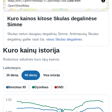
MapLibre
|
OpenFreeMap
© OpenMapTiles
Data from
OpenStreetMap
Kuro kainos kitose Skulas degalinėse
Simne
Skulas neturi daugiau degalinių Simne. Artimiausių Skulas
degalinių galite rasti čia:
visos Skulas degalinės
.
Kuro kainų istorija
Rodomos vidutinės kuro tipų kainos.
Laikotarpis:
30 dienų
90 dienų
Visa istorija
Benzinas 95
Dyzelinas
SND