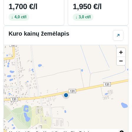
1,700 €/l
1,950 €/l
↓ 4,0 ct/l
↓ 3,0 ct/l
Kuro kainų žemėlapis