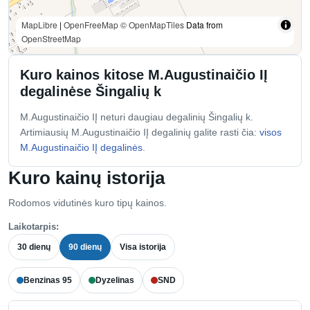
MapLibre
|
OpenFreeMap
© OpenMapTiles
Data from
OpenStreetMap
Kuro kainos kitose M.Augustinaičio IĮ
degalinėse Šingalių k
M.Augustinaičio IĮ neturi daugiau degalinių Šingalių k.
Artimiausių M.Augustinaičio IĮ degalinių galite rasti čia:
visos
M.Augustinaičio IĮ degalinės
.
Kuro kainų istorija
Rodomos vidutinės kuro tipų kainos.
Laikotarpis:
30 dienų
90 dienų
Visa istorija
Benzinas 95
Dyzelinas
SND