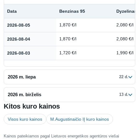
Data
Benzinas 95
Dyzelinas
Kuro kainų istorija: 2026 m. rugpjūtis
2026-08-05
1,870 €/l
2,080 €/l
2026-08-04
1,870 €/l
2,080 €/l
2026-08-03
1,720 €/l
1,990 €/l
2026 m. liepa
22 d.
2026 m. birželis
13 d.
Kitos kuro kainos
Visos kuro kainos
M.Augustinaičio IĮ kuro kainos
Kainos pateikiamos pagal Lietuvos energetikos agentūros viešai