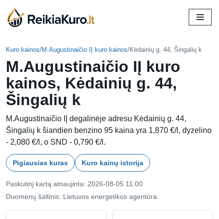
Skip
to
content
Kuro kainos
/
M.Augustinaičio IĮ kuro kainos
/
Kėdainių g. 44, Šingalių k
M.Augustinaičio IĮ kuro
kainos, Kėdainių g. 44,
Šingalių k
M.Augustinaičio IĮ degalinėje adresu Kėdainių g. 44,
Šingalių k šiandien benzino 95 kaina yra 1,870 €/l, dyzelino
- 2,080 €/l, o SND - 0,790 €/l.
Pigiausias kuras
Kuro kainų istorija
Paskutinį kartą atnaujinta: 2026-08-05 11:00
Duomenų šaltinis: Lietuvos energetikos agentūra.