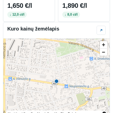
1,650 €/l
1,890 €/l
↓ 12,0 ct/l
↓ 8,0 ct/l
Kuro kainų žemėlapis