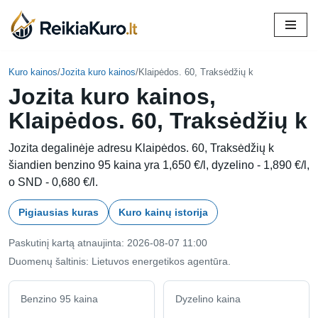
Skip
to
content
Kuro kainos
/
Jozita kuro kainos
/
Klaipėdos. 60, Traksėdžių k
Jozita kuro kainos,
Klaipėdos. 60, Traksėdžių k
Jozita degalinėje adresu Klaipėdos. 60, Traksėdžių k
šiandien benzino 95 kaina yra 1,650 €/l, dyzelino - 1,890 €/l,
o SND - 0,680 €/l.
Pigiausias kuras
Kuro kainų istorija
Paskutinį kartą atnaujinta: 2026-08-07 11:00
Duomenų šaltinis: Lietuvos energetikos agentūra.
Benzino 95 kaina
Dyzelino kaina