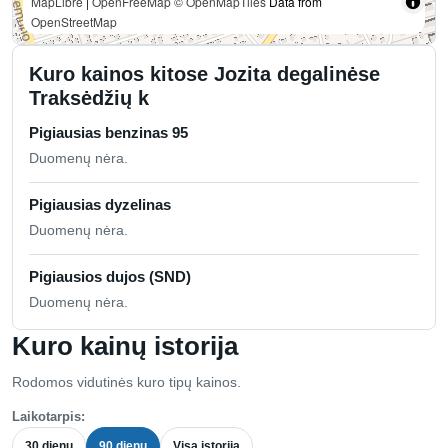
MapLibre
|
OpenFreeMap
© OpenMapTiles
Data from
OpenStreetMap
Kuro kainos kitose Jozita degalinėse
Traksėdžių k
Pigiausias benzinas 95
Duomenų nėra.
Pigiausias dyzelinas
Duomenų nėra.
Pigiausios dujos (SND)
Duomenų nėra.
Kuro kainų istorija
Rodomos vidutinės kuro tipų kainos.
Laikotarpis:
30 dienų
90 dienų
Visa istorija