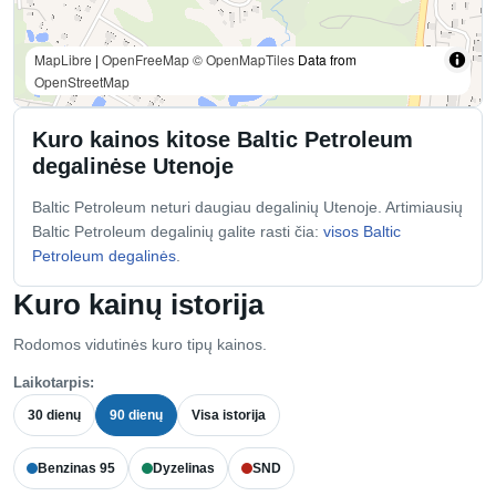
MapLibre
|
OpenFreeMap
© OpenMapTiles
Data from
OpenStreetMap
Kuro kainos kitose Baltic Petroleum
degalinėse Utenoje
Baltic Petroleum neturi daugiau degalinių Utenoje. Artimiausių
Baltic Petroleum degalinių galite rasti čia:
visos Baltic
Petroleum degalinės
.
Kuro kainų istorija
Rodomos vidutinės kuro tipų kainos.
Laikotarpis:
30 dienų
90 dienų
Visa istorija
Benzinas 95
Dyzelinas
SND