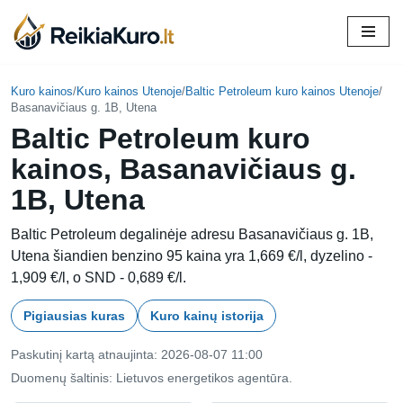
Skip
to
content
Kuro kainos
/
Kuro kainos Utenoje
/
Baltic Petroleum kuro kainos Utenoje
/
Basanavičiaus g. 1B, Utena
Baltic Petroleum kuro
kainos, Basanavičiaus g.
1B, Utena
Baltic Petroleum degalinėje adresu Basanavičiaus g. 1B,
Utena šiandien benzino 95 kaina yra 1,669 €/l, dyzelino -
1,909 €/l, o SND - 0,689 €/l.
Pigiausias kuras
Kuro kainų istorija
Paskutinį kartą atnaujinta: 2026-08-07 11:00
Duomenų šaltinis: Lietuvos energetikos agentūra.