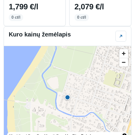
1,799 €/l
2,079 €/l
0 ct/l
0 ct/l
Kuro kainų žemėlapis