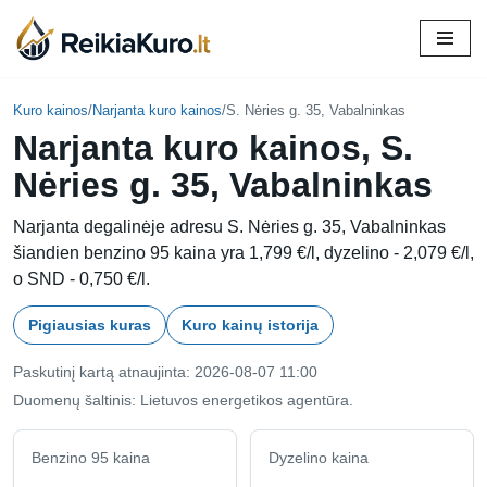
Skip
to
content
Kuro kainos
/
Narjanta kuro kainos
/
S. Nėries g. 35, Vabalninkas
Narjanta kuro kainos, S.
Nėries g. 35, Vabalninkas
Narjanta degalinėje adresu S. Nėries g. 35, Vabalninkas
šiandien benzino 95 kaina yra 1,799 €/l, dyzelino - 2,079 €/l,
o SND - 0,750 €/l.
Pigiausias kuras
Kuro kainų istorija
Paskutinį kartą atnaujinta: 2026-08-07 11:00
Duomenų šaltinis: Lietuvos energetikos agentūra.
Benzino 95 kaina
Dyzelino kaina