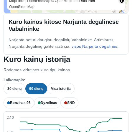
MapLibre
|
OpenFreeMap
© OpenMapTiles
Data from
OpenStreetMap
Kuro kainos kitose Narjanta degalinėse
Vabalninke
Narjanta neturi daugiau degalinių Vabalninke. Artimiausių
Narjanta degalinių galite rasti čia:
visos Narjanta degalinės
.
Kuro kainų istorija
Rodomos vidutinės kuro tipų kainos.
Laikotarpis:
30 dienų
90 dienų
Visa istorija
Benzinas 95
Dyzelinas
SND