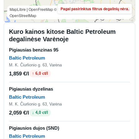
Pagal pasirinktus filtrus degalinių nėra.
MapLibre
|
OpenFreeMap
© OpenMapTiles
Data from
OpenStreetMap
Kuro kainos kitose Baltic Petroleum
degalinėse Varėnoje
Pigiausias benzinas 95
Baltic Petroleum
M. K. Čiurlionio g. 63, Varėna
1,859 €/l
↑ 6,0 ct/l
Pigiausias dyzelinas
Baltic Petroleum
M. K. Čiurlionio g. 63, Varėna
2,059 €/l
↓ 4,0 ct/l
Pigiausios dujos (SND)
Baltic Petroleum