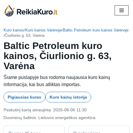
Skip
to
content
Kuro kainos
/
Kuro kainos Varėnoje
/
Baltic Petroleum kuro kainos Varėnoje
/
Čiurlionio g. 63, Varėna
Baltic Petroleum kuro
kainos, Čiurlionio g. 63,
Varėna
Šiame puslapyje bus rodoma naujausia kuro kainų
informacija, kai bus atliktas importas.
Pigiausias kuras
Kuro kainų istorija
Paskutinį kartą atnaujinta: 2026-08-06 11:30
Duomenų šaltinis: Lietuvos energetikos agentūra.