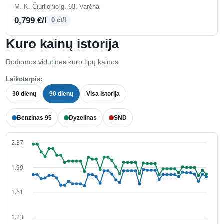
M. K. Čiurlionio g. 63, Varėna
0,799 €/l
0 ct/l
Kuro kainų istorija
Rodomos vidutinės kuro tipų kainos.
Laikotarpis:
30 dienų
90 dienų
Visa istorija
Benzinas 95
Dyzelinas
SND