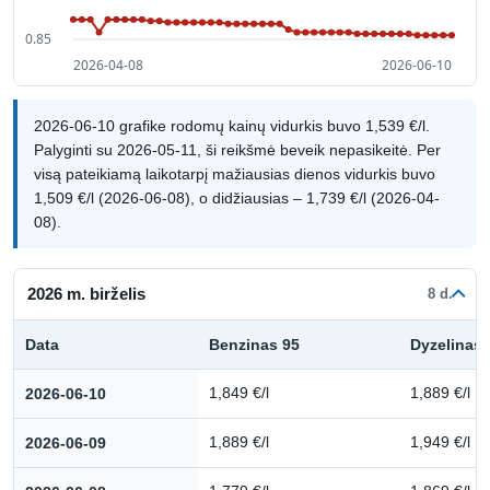
2026-06-10 grafike rodomų kainų vidurkis buvo 1,539 €/l.
Palyginti su 2026-05-11, ši reikšmė beveik nepasikeitė. Per
visą pateikiamą laikotarpį mažiausias dienos vidurkis buvo
1,509 €/l (2026-06-08), o didžiausias – 1,739 €/l (2026-04-
08).
2026 m. birželis
8 d.
Data
Benzinas 95
Dyzelinas
Kuro kainų istorija: 2026 m. birželis
2026-06-10
1,849 €/l
1,889 €/l
2026-06-09
1,889 €/l
1,949 €/l