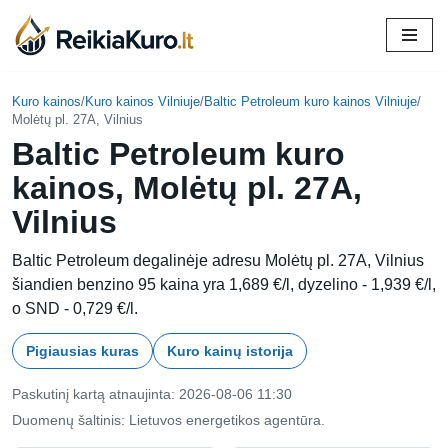
Skip
to
content
Kuro kainos
/
Kuro kainos Vilniuje
/
Baltic Petroleum kuro kainos Vilniuje
/
Molėtų pl. 27A, Vilnius
Baltic Petroleum kuro
kainos, Molėtų pl. 27A,
Vilnius
Baltic Petroleum degalinėje adresu Molėtų pl. 27A, Vilnius
šiandien benzino 95 kaina yra 1,689 €/l, dyzelino - 1,939 €/l,
o SND - 0,729 €/l.
Pigiausias kuras
Kuro kainų istorija
Paskutinį kartą atnaujinta: 2026-08-06 11:30
Duomenų šaltinis: Lietuvos energetikos agentūra.