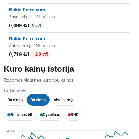
Baltic Petroleum
Savanorių pr. 121, Vilnius
0,699 €/l
0 ct/l
Baltic Petroleum
Antakalnio g. 128, Vilnius
0,719 €/l
↑ 2,0 ct/l
Kuro kainų istorija
Rodomos vidutinės kuro tipų kainos.
Laikotarpis:
30 dienų
90 dienų
Visa istorija
Benzinas 95
Dyzelinas
SND