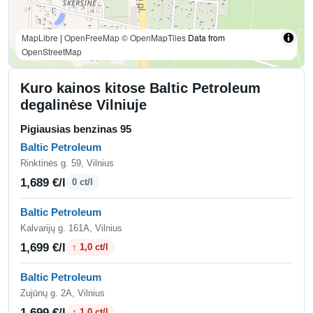
MapLibre
|
OpenFreeMap
© OpenMapTiles
Data from
OpenStreetMap
Kuro kainos kitose Baltic Petroleum
degalinėse Vilniuje
Pigiausias benzinas 95
Baltic Petroleum
Rinktinės g. 59, Vilnius
1,689 €/l
0 ct/l
Baltic Petroleum
Kalvarijų g. 161A, Vilnius
1,699 €/l
↑ 1,0 ct/l
Baltic Petroleum
Zujūnų g. 2A, Vilnius
1,699 €/l
↑ 1,0 ct/l