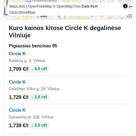
MapLibre
|
OpenFreeMap
© OpenMapTiles
Data from
OpenStreetMap
Kuro kainos kitose Circle K degalinėse
Vilniuje
Pigiausias benzinas 95
Circle K
Kareivių g. 3, Vilnius
1,709 €/l
↓ 6,0 ct/l
Circle K
Geležinio Vilko g. 24, Vilnius
1,729 €/l
↓ 2,0 ct/l
Circle K
Savanorių pr. 118, Vilnius
1,739 €/l
↓ 2,0 ct/l