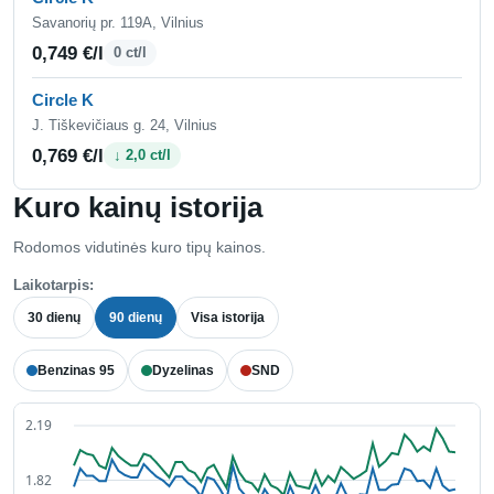
Savanorių pr. 119A, Vilnius
0,749 €/l
0 ct/l
Circle K
J. Tiškevičiaus g. 24, Vilnius
0,769 €/l
↓ 2,0 ct/l
Kuro kainų istorija
Rodomos vidutinės kuro tipų kainos.
Laikotarpis:
30 dienų
90 dienų
Visa istorija
Benzinas 95
Dyzelinas
SND