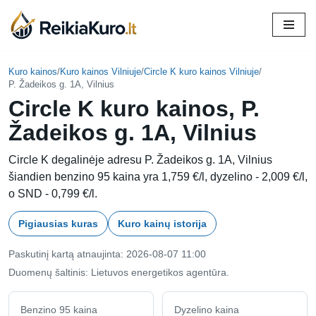
Skip
to
content
Kuro kainos
/
Kuro kainos Vilniuje
/
Circle K kuro kainos Vilniuje
/
P. Žadeikos g. 1A, Vilnius
Circle K kuro kainos, P.
Žadeikos g. 1A, Vilnius
Circle K degalinėje adresu P. Žadeikos g. 1A, Vilnius
šiandien benzino 95 kaina yra 1,759 €/l, dyzelino - 2,009 €/l,
o SND - 0,799 €/l.
Pigiausias kuras
Kuro kainų istorija
Paskutinį kartą atnaujinta: 2026-08-07 11:00
Duomenų šaltinis: Lietuvos energetikos agentūra.
Benzino 95 kaina
Dyzelino kaina