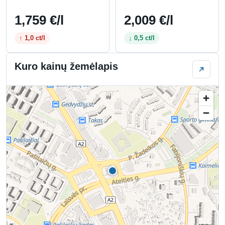
1,759 €/l
2,009 €/l
↑ 1,0 ct/l
↓ 0,5 ct/l
Kuro kainų žemėlapis