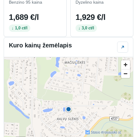
Benzino 95 kaina
Dyzelino kaina
1,689 €/l
1,929 €/l
↓ 1,0 ct/l
↓ 3,0 ct/l
Kuro kainų žemėlapis