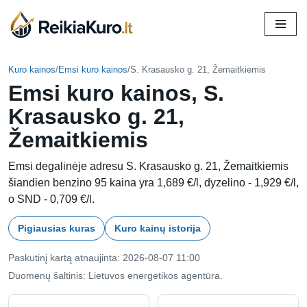
Skip
to
content
Kuro kainos
/
Emsi kuro kainos
/
S. Krasausko g. 21, Žemaitkiemis
Emsi kuro kainos, S.
Krasausko g. 21,
Žemaitkiemis
Emsi degalinėje adresu S. Krasausko g. 21, Žemaitkiemis
šiandien benzino 95 kaina yra 1,689 €/l, dyzelino - 1,929 €/l,
o SND - 0,709 €/l.
Pigiausias kuras
Kuro kainų istorija
Paskutinį kartą atnaujinta: 2026-08-07 11:00
Duomenų šaltinis: Lietuvos energetikos agentūra.