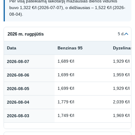
Per visą pateikiamą laikotarpį mažiausias dienos vidurkis
buvo 1,322 €/l (2026-07-07), o didžiausias – 1,522 €/l (2026-
08-04).
2026 m. rugpjūtis
5 d.
Data
Benzinas 95
Dyzelinas
Kuro kainų istorija: 2026 m. rugpjūtis
2026-08-07
1,689 €/l
1,929 €/l
2026-08-06
1,699 €/l
1,959 €/l
2026-08-05
1,699 €/l
1,929 €/l
2026-08-04
1,779 €/l
2,039 €/l
2026-08-03
1,749 €/l
1,969 €/l