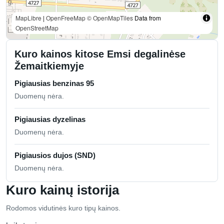
MapLibre
|
OpenFreeMap
© OpenMapTiles
Data from
OpenStreetMap
Kuro kainos kitose Emsi degalinėse
Žemaitkiemyje
Pigiausias benzinas 95
Duomenų nėra.
Pigiausias dyzelinas
Duomenų nėra.
Pigiausios dujos (SND)
Duomenų nėra.
Kuro kainų istorija
Rodomos vidutinės kuro tipų kainos.