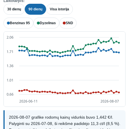
Laikotarpis:
30 dienų
90 dienų
Visa istorija
Benzinas 95
Dyzelinas
SND
2026-08-07 grafike rodomų kainų vidurkis buvo 1,442 €/l.
Palyginti su 2026-07-08, ši reikšmė padidėjo 11,3 ct/l (8,5 %).