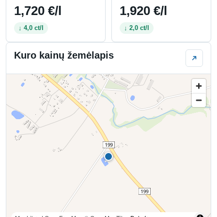
1,720 €/l
1,920 €/l
↓ 4,0 ct/l
↓ 2,0 ct/l
Kuro kainų žemėlapis