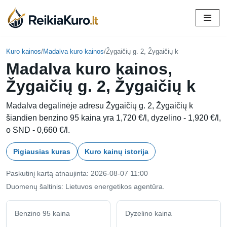
Skip
to
content
Kuro kainos
/
Madalva kuro kainos
/
Žygaičių g. 2, Žygaičių k
Madalva kuro kainos,
Žygaičių g. 2, Žygaičių k
Madalva degalinėje adresu Žygaičių g. 2, Žygaičių k
šiandien benzino 95 kaina yra 1,720 €/l, dyzelino - 1,920 €/l,
o SND - 0,660 €/l.
Pigiausias kuras
Kuro kainų istorija
Paskutinį kartą atnaujinta: 2026-08-07 11:00
Duomenų šaltinis: Lietuvos energetikos agentūra.
Benzino 95 kaina
Dyzelino kaina