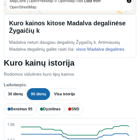
MapLibre
|
OpenFreeMap
© OpenMapTiles
Data from
OpenStreetMap
Kuro kainos kitose Madalva degalinėse
Žygaičių k
Madalva neturi daugiau degalinių Žygaičių k. Artimiausių
Madalva degalinių galite rasti čia:
visos Madalva degalinės
.
Kuro kainų istorija
Rodomos vidutinės kuro tipų kainos.
Laikotarpis:
30 dienų
90 dienų
Visa istorija
Benzinas 95
Dyzelinas
SND