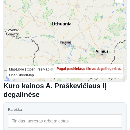
Pagal pasirinktus filtrus degalinių nėra.
MapLibre
|
OpenFreeMap
© OpenMapTiles
Data from
OpenStreetMap
Kuro kainos A. Praškevičiaus IĮ
degalinėse
Paieška