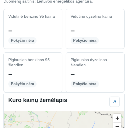
Duomenų šaltinis: Lietuvos energetikos agentūra.
Vidutinė benzino 95 kaina
Vidutinė dyzelino kaina
–
–
Pokyčio nėra
Pokyčio nėra
Pigiausias benzinas 95
Pigiausias dyzelinas
šiandien
šiandien
–
–
Pokyčio nėra
Pokyčio nėra
Kuro kainų žemėlapis