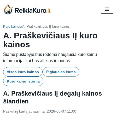
Skip
to
content
Kuro kainos
/
A. Praškevičiaus IĮ kuro kainos
A. Praškevičiaus IĮ kuro
kainos
Šiame puslapyje bus rodoma naujausia kuro kainų
informacija, kai bus atliktas importas.
Visos kuro kainos
Pigiausias kuras
Kuro kainų istorija
A. Praškevičiaus IĮ degalų kainos
šiandien
Paskutinį kartą atnaujinta: 2026-08-07 11:00