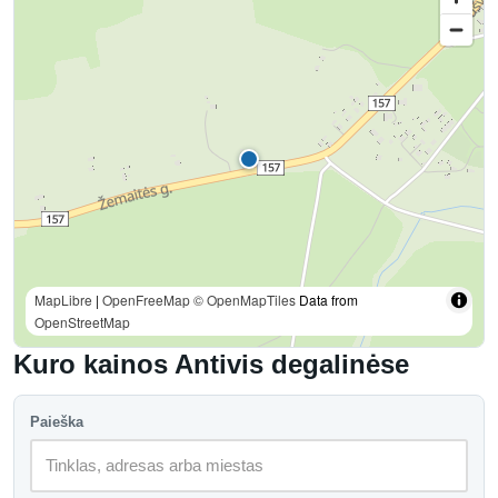
MapLibre
|
OpenFreeMap
© OpenMapTiles
Data from
OpenStreetMap
Kuro kainos Antivis degalinėse
Paieška