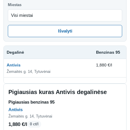
Miestas
Išvalyti
Degalinė
Benzinas 95
D
Antivis
1,880 €/l
2,
Žemaitės g. 14, Tytuvėnai
Pigiausias kuras Antivis degalinėse
Pigiausias benzinas 95
Antivis
Žemaitės g. 14, Tytuvėnai
1,880 €/l
0 ct/l