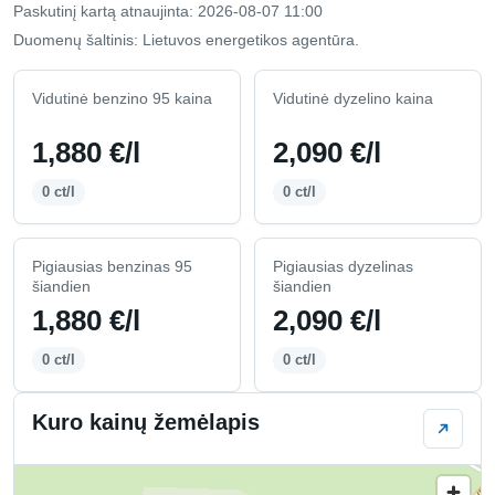
Paskutinį kartą atnaujinta: 2026-08-07 11:00
Duomenų šaltinis: Lietuvos energetikos agentūra.
Vidutinė benzino 95 kaina
Vidutinė dyzelino kaina
1,880 €/l
2,090 €/l
0 ct/l
0 ct/l
Pigiausias benzinas 95
Pigiausias dyzelinas
šiandien
šiandien
1,880 €/l
2,090 €/l
0 ct/l
0 ct/l
Kuro kainų žemėlapis