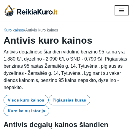
Skip
to
content
Kuro kainos
/
Antivis kuro kainos
Antivis kuro kainos
Antivis degalinėse šiandien vidutinė benzino 95 kaina yra
1,880 €/l, dyzelino - 2,090 €/l, o SND - 0,790 €/l. Pigiausias
benzinas 95 rastas Žemaitės g. 14, Tytuvėnai, pigiausias
dyzelinas - Žemaitės g. 14, Tytuvėnai. Lyginant su vakar
dienos kainomis, benzino 95 kaina nepakito, dyzelino -
nepakito.
Visos kuro kainos
Pigiausias kuras
Kuro kainų istorija
Antivis degalų kainos šiandien