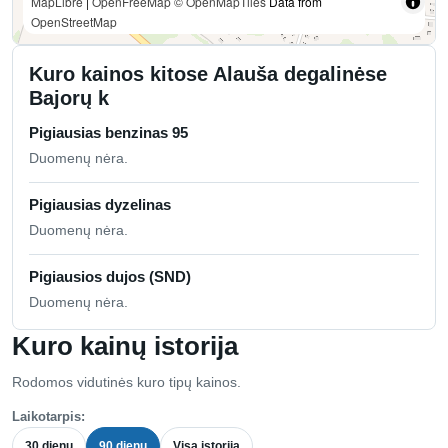
MapLibre
|
OpenFreeMap
© OpenMapTiles
Data from
OpenStreetMap
Kuro kainos kitose Alauša degalinėse
Bajorų k
Pigiausias benzinas 95
Duomenų nėra.
Pigiausias dyzelinas
Duomenų nėra.
Pigiausios dujos (SND)
Duomenų nėra.
Kuro kainų istorija
Rodomos vidutinės kuro tipų kainos.
Laikotarpis:
30 dienų
90 dienų
Visa istorija