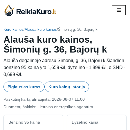
Skip
to
content
Kuro kainos
/
Alauša kuro kainos
/
Šimonių g. 36, Bajorų k
Alauša kuro kainos,
Šimonių g. 36, Bajorų k
Alauša degalinėje adresu Šimonių g. 36, Bajorų k šiandien
benzino 95 kaina yra 1,659 €/l, dyzelino - 1,899 €/l, o SND -
0,699 €/l.
Pigiausias kuras
Kuro kainų istorija
Paskutinį kartą atnaujinta: 2026-08-07 11:00
Duomenų šaltinis: Lietuvos energetikos agentūra.
Benzino 95 kaina
Dyzelino kaina