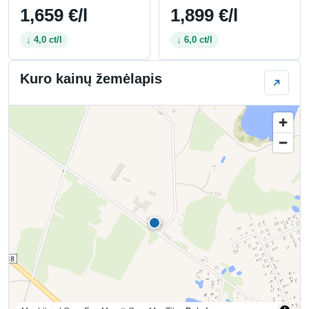
1,659 €/l
1,899 €/l
↓ 4,0 ct/l
↓ 6,0 ct/l
Kuro kainų žemėlapis