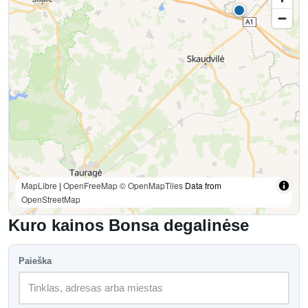
MapLibre
|
OpenFreeMap
© OpenMapTiles
Data from
OpenStreetMap
Kuro kainos Bonsa degalinėse
Paieška