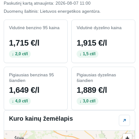
Paskutinį kartą atnaujinta: 2026-08-07 11:00
Duomenų šaltinis: Lietuvos energetikos agentūra.
Vidutinė benzino 95 kaina
Vidutinė dyzelino kaina
1,715 €/l
1,915 €/l
↓ 2,0 ct/l
↓ 1,5 ct/l
Pigiausias benzinas 95
Pigiausias dyzelinas
šiandien
šiandien
1,649 €/l
1,889 €/l
↓ 4,0 ct/l
↓ 3,0 ct/l
Kuro kainų žemėlapis