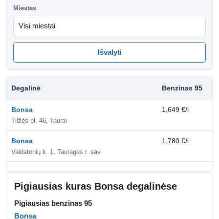
Miestas
Išvalyti
Degalinė
Benzinas 95
D
Bonsa
1,649 €/l
1,
Tilžės pl. 46, Taurai
Bonsa
1,780 €/l
1,
Vaidatonių k. 1, Tauragės r. sav
Pigiausias kuras Bonsa degalinėse
Pigiausias benzinas 95
Bonsa