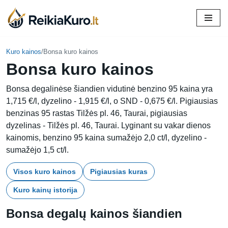
Skip
to
content
Kuro kainos
/
Bonsa kuro kainos
Bonsa kuro kainos
Bonsa degalinėse šiandien vidutinė benzino 95 kaina yra
1,715 €/l, dyzelino - 1,915 €/l, o SND - 0,675 €/l. Pigiausias
benzinas 95 rastas Tilžės pl. 46, Taurai, pigiausias
dyzelinas - Tilžės pl. 46, Taurai. Lyginant su vakar dienos
kainomis, benzino 95 kaina sumažėjo 2,0 ct/l, dyzelino -
sumažėjo 1,5 ct/l.
Visos kuro kainos
Pigiausias kuras
Kuro kainų istorija
Bonsa degalų kainos šiandien