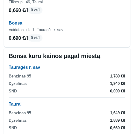
Tilžės pl. 46, Taurai
0,660 €/l
0 ct/l
Bonsa
Vaidatonių k. 1, Tauragės r. sav
0,690 €/l
0 ct/l
Bonsa kuro kainos pagal miestą
Tauragės r. sav
Benzinas 95
1,780 €/l
Dyzelinas
1,940 €/l
SND
0,690 €/l
Taurai
Benzinas 95
1,649 €/l
Dyzelinas
1,889 €/l
SND
0,660 €/l