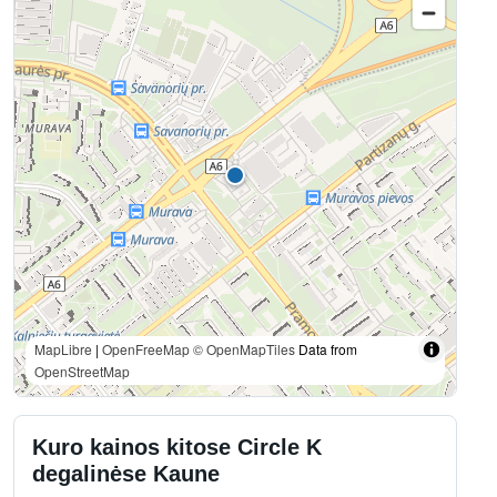
MapLibre
|
OpenFreeMap
© OpenMapTiles
Data from
OpenStreetMap
Kuro kainos kitose Circle K
degalinėse Kaune