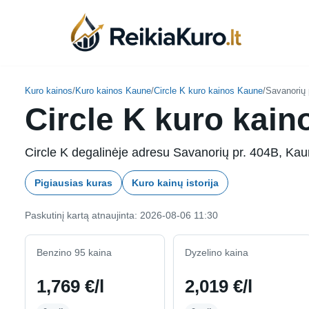
Skip
to
content
Kuro kainos
/
Kuro kainos Kaune
/
Circle K kuro kainos Kaune
/
Savanorių 
Circle K kuro kain
Circle K degalinėje adresu Savanorių pr. 404B, Kaun
Pigiausias kuras
Kuro kainų istorija
Paskutinį kartą atnaujinta: 2026-08-06 11:30
Benzino 95 kaina
Dyzelino kaina
1,769 €/l
2,019 €/l