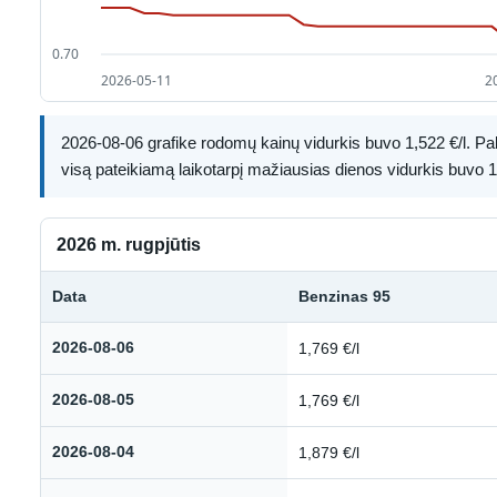
2026-08-06 grafike rodomų kainų vidurkis buvo 1,522 €/l. Paly
visą pateikiamą laikotarpį mažiausias dienos vidurkis buvo 1,
2026 m. rugpjūtis
Data
Benzinas 95
Kuro kainų istorija: 2026 m. rugpjūtis
2026-08-06
1,769 €/l
2026-08-05
1,769 €/l
2026-08-04
1,879 €/l