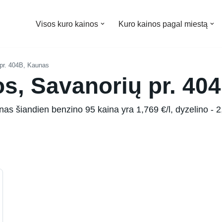
Visos kuro kainos
Kuro kainos pagal miestą
pr. 404B, Kaunas
os, Savanorių pr. 40
as šiandien benzino 95 kaina yra 1,769 €/l, dyzelino - 2,