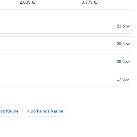
2,009 €/l
0,779 €/l
21 d.
20 d.
20 d.
17 d.
inos Kaune
Kuro kainos Kaune