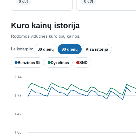
0 ct/l
0 ct/l
Kuro kainų istorija
Rodomos vidutinės kuro tipų kainos.
Laikotarpis:
30 dienų
90 dienų
Visa istorija
Benzinas 95
Dyzelinas
SND