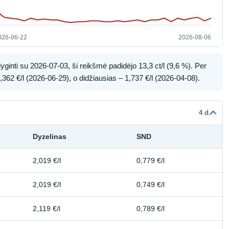
ginti su 2026-07-03, ši reikšmė padidėjo 13,3 ct/l (9,6 %). Per
362 €/l (2026-06-29), o didžiausias – 1,737 €/l (2026-04-08).
4 d.
Dyzelinas
SND
2,019 €/l
0,779 €/l
2,019 €/l
0,749 €/l
2,119 €/l
0,789 €/l