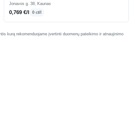
Jonavos g. 38, Kaunas
0,769 €/l
0 ct/l
antis kurą rekomenduojame įvertinti duomenų pateikimo ir atnaujinimo