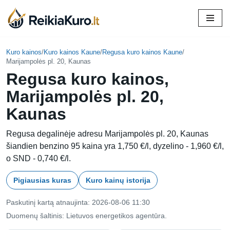
Skip
to
content
Kuro kainos
/
Kuro kainos Kaune
/
Regusa kuro kainos Kaune
/
Marijampolės pl. 20, Kaunas
Regusa kuro kainos,
Marijampolės pl. 20,
Kaunas
Regusa degalinėje adresu Marijampolės pl. 20, Kaunas
šiandien benzino 95 kaina yra 1,750 €/l, dyzelino - 1,960 €/l,
o SND - 0,740 €/l.
Pigiausias kuras
Kuro kainų istorija
Paskutinį kartą atnaujinta: 2026-08-06 11:30
Duomenų šaltinis: Lietuvos energetikos agentūra.