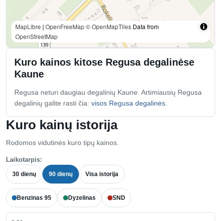
MapLibre
|
OpenFreeMap
© OpenMapTiles
Data from
OpenStreetMap
Kuro kainos kitose Regusa degalinėse
Kaune
Regusa neturi daugiau degalinių Kaune. Artimiausių Regusa
degalinių galite rasti čia:
visos Regusa degalinės
.
Kuro kainų istorija
Rodomos vidutinės kuro tipų kainos.
Laikotarpis:
30 dienų
90 dienų
Visa istorija
Benzinas 95
Dyzelinas
SND