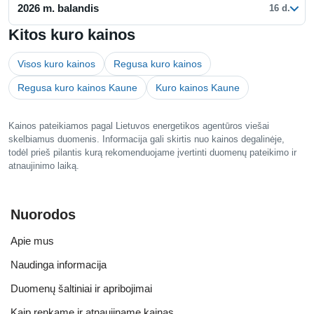
2026 m. balandis
16 d.
Kitos kuro kainos
Visos kuro kainos
Regusa kuro kainos
Regusa kuro kainos Kaune
Kuro kainos Kaune
Kainos pateikiamos pagal Lietuvos energetikos agentūros viešai
skelbiamus duomenis. Informacija gali skirtis nuo kainos degalinėje,
todėl prieš pilantis kurą rekomenduojame įvertinti duomenų pateikimo ir
atnaujinimo laiką.
Nuorodos
Apie mus
Naudinga informacija
Duomenų šaltiniai ir apribojimai
Kaip renkame ir atnaujiname kainas