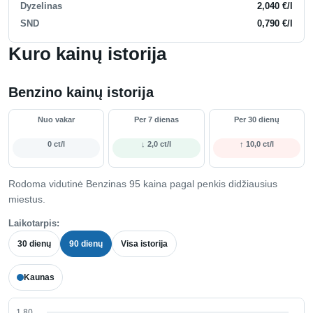
Dyzelinas
2,040 €/l
SND
0,790 €/l
Kuro kainų istorija
Benzino kainų istorija
Nuo vakar
Per 7 dienas
Per 30 dienų
0 ct/l
↓ 2,0 ct/l
↑ 10,0 ct/l
Rodoma vidutinė Benzinas 95 kaina pagal penkis didžiausius
miestus.
Laikotarpis:
30 dienų
90 dienų
Visa istorija
Kaunas