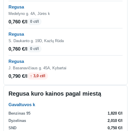
Regusa
Medelyno g. 4A, Jūrės k
0,760 €/l
0 ct/l
Regusa
S. Daukanto g. 19D, Kazlų Rūda
0,760 €/l
0 ct/l
Regusa
J. Basanavičiaus g. 45A, Kybartai
0,790 €/l
↑ 3,0 ct/l
Regusa kuro kainos pagal miestą
Gavaltuvos k
Benzinas 95
1,820 €/l
Dyzelinas
2,010 €/l
SND
0,750 €/l