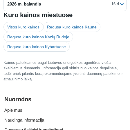
2026 m. balandis
16 d.
Kuro kainos miestuose
Visos kuro kainos
Regusa kuro kainos Kaune
Regusa kuro kainos Kazlų Rūdoje
Regusa kuro kainos Kybartuose
Kainos pateikiamos pagal Lietuvos energetikos agentūros viešai
skelbiamus duomenis. Informacija gali skirtis nuo kainos degalinėje,
todėl prieš pilantis kurą rekomenduojame įvertinti duomenų pateikimo ir
atnaujinimo laiką.
Nuorodos
Apie mus
Naudinga informacija
Duomenų šaltiniai ir apribojimai