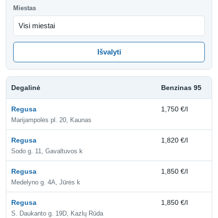
Miestas
Išvalyti
Degalinė
Benzinas 95
D
Regusa
1,750 €/l
1,
Marijampolės pl. 20, Kaunas
Regusa
1,820 €/l
2,
Sodo g. 11, Gavaltuvos k
Regusa
1,850 €/l
2,
Medelyno g. 4A, Jūrės k
Regusa
1,850 €/l
2,
S. Daukanto g. 19D, Kazlų Rūda