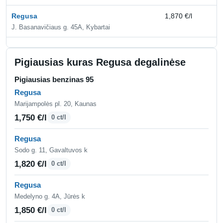
Regusa
1,870 €/l
2,
J. Basanavičiaus g. 45A, Kybartai
Pigiausias kuras Regusa degalinėse
Pigiausias benzinas 95
Regusa
Marijampolės pl. 20, Kaunas
1,750 €/l
0 ct/l
Regusa
Sodo g. 11, Gavaltuvos k
1,820 €/l
0 ct/l
Regusa
Medelyno g. 4A, Jūrės k
1,850 €/l
0 ct/l