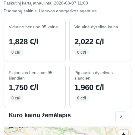
Paskutinį kartą atnaujinta: 2026-08-07 11:00
Duomenų šaltinis: Lietuvos energetikos agentūra.
Vidutinė benzino 95 kaina
Vidutinė dyzelino kaina
1,828 €/l
2,022 €/l
0 ct/l
0 ct/l
Pigiausias benzinas 95
Pigiausias dyzelinas
šiandien
šiandien
1,750 €/l
1,960 €/l
0 ct/l
0 ct/l
Kuro kainų žemėlapis