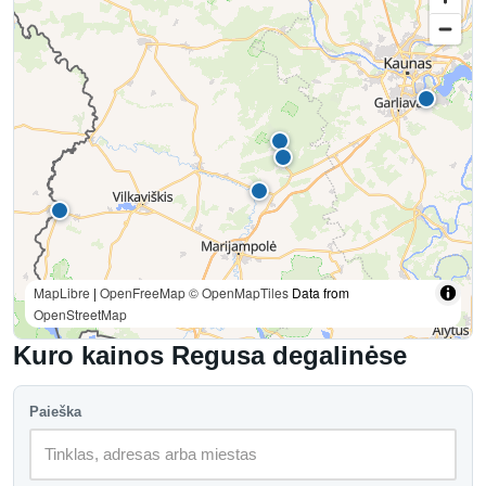
MapLibre
|
OpenFreeMap
© OpenMapTiles
Data from
OpenStreetMap
Kuro kainos Regusa degalinėse
Paieška