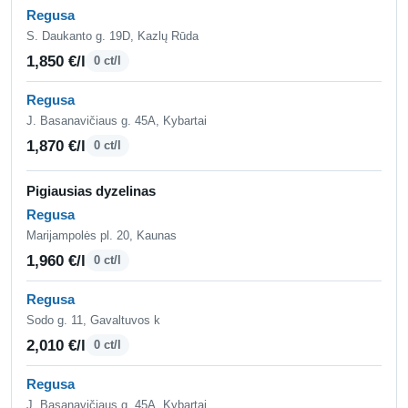
Regusa
S. Daukanto g. 19D, Kazlų Rūda
1,850 €/l
0 ct/l
Regusa
J. Basanavičiaus g. 45A, Kybartai
1,870 €/l
0 ct/l
Pigiausias dyzelinas
Regusa
Marijampolės pl. 20, Kaunas
1,960 €/l
0 ct/l
Regusa
Sodo g. 11, Gavaltuvos k
2,010 €/l
0 ct/l
Regusa
J. Basanavičiaus g. 45A, Kybartai