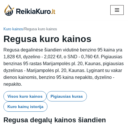
Skip
to
content
Kuro kainos
/
Regusa kuro kainos
Regusa kuro kainos
Regusa degalinėse šiandien vidutinė benzino 95 kaina yra
1,828 €/l, dyzelino - 2,022 €/l, o SND - 0,760 €/l. Pigiausias
benzinas 95 rastas Marijampolės pl. 20, Kaunas, pigiausias
dyzelinas - Marijampolės pl. 20, Kaunas. Lyginant su vakar
dienos kainomis, benzino 95 kaina nepakito, dyzelino -
nepakito.
Visos kuro kainos
Pigiausias kuras
Kuro kainų istorija
Regusa degalų kainos šiandien