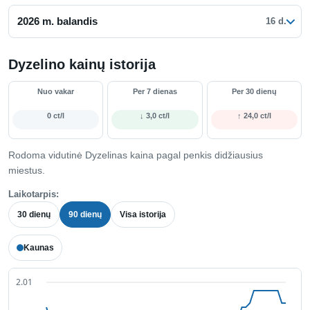
2026 m. balandis
16 d.
Dyzelino kainų istorija
Nuo vakar
Per 7 dienas
Per 30 dienų
0 ct/l
↓ 3,0 ct/l
↑ 24,0 ct/l
Rodoma vidutinė Dyzelinas kaina pagal penkis didžiausius
miestus.
Laikotarpis:
30 dienų
90 dienų
Visa istorija
Kaunas