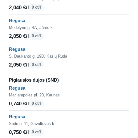
2,040 €/l
0 ct/l
Regusa
Medelyno g. 4A, Jūrės k
2,050 €/l
0 ct/l
Regusa
S. Daukanto g. 19D, Kazlų Rūda
2,050 €/l
0 ct/l
Pigiausios dujos (SND)
Regusa
Marijampolės pl. 20, Kaunas
0,740 €/l
0 ct/l
Regusa
Sodo g. 11, Gavaltuvos k
0,750 €/l
0 ct/l