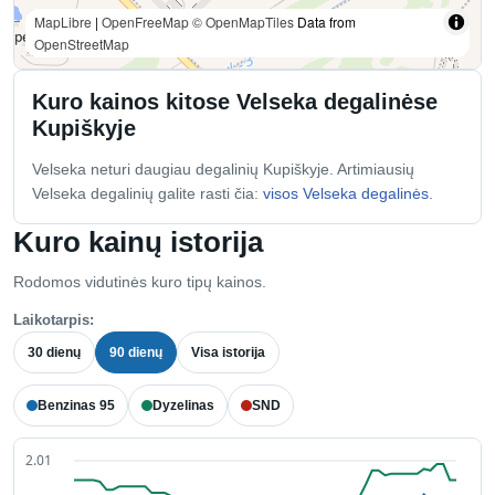
MapLibre
|
OpenFreeMap
© OpenMapTiles
Data from
OpenStreetMap
Kuro kainos kitose Velseka degalinėse
Kupiškyje
Velseka neturi daugiau degalinių Kupiškyje. Artimiausių
Velseka degalinių galite rasti čia:
visos Velseka degalinės
.
Kuro kainų istorija
Rodomos vidutinės kuro tipų kainos.
Laikotarpis:
30 dienų
90 dienų
Visa istorija
Benzinas 95
Dyzelinas
SND