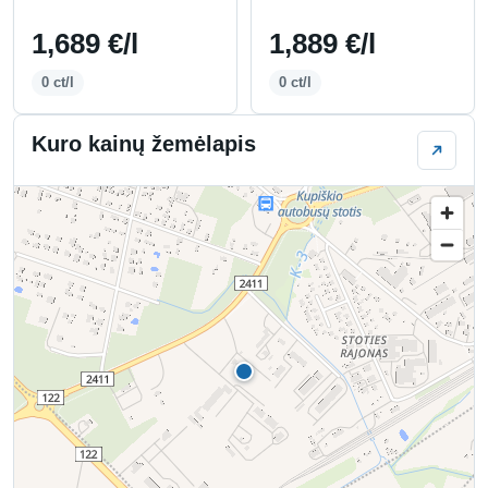
1,689 €/l
1,889 €/l
0 ct/l
0 ct/l
Kuro kainų žemėlapis