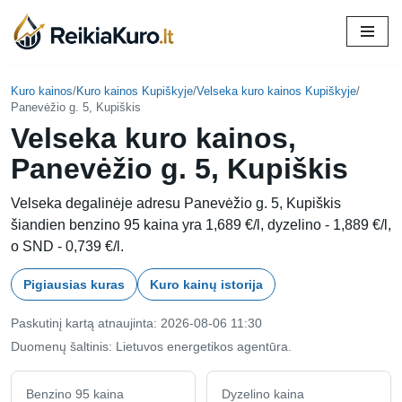
Skip
to
content
Kuro kainos
/
Kuro kainos Kupiškyje
/
Velseka kuro kainos Kupiškyje
/
Panevėžio g. 5, Kupiškis
Velseka kuro kainos,
Panevėžio g. 5, Kupiškis
Velseka degalinėje adresu Panevėžio g. 5, Kupiškis
šiandien benzino 95 kaina yra 1,689 €/l, dyzelino - 1,889 €/l,
o SND - 0,739 €/l.
Pigiausias kuras
Kuro kainų istorija
Paskutinį kartą atnaujinta: 2026-08-06 11:30
Duomenų šaltinis: Lietuvos energetikos agentūra.
Benzino 95 kaina
Dyzelino kaina