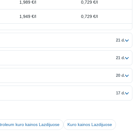
1,989 €/l
0,729 €/l
1,949 €/l
0,729 €/l
21 d.
21 d.
20 d.
17 d.
etroleum kuro kainos Lazdijuose
Kuro kainos Lazdijuose