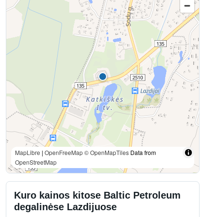
MapLibre
|
OpenFreeMap
© OpenMapTiles
Data from
OpenStreetMap
Kuro kainos kitose Baltic Petroleum
degalinėse Lazdijuose