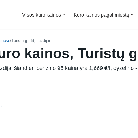
Visos kuro kainos
Kuro kainos pagal miestą
ijuose
/
Turistų g. 88, Lazdijai
ro kainos, Turistų g.
dijai šiandien benzino 95 kaina yra 1,669 €/l, dyzelino - 