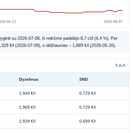
ginti su 2026-07-08, ši reikšmė padidėjo 8,7 ct/l (6,4 %). Per
329 €/l (2026-07-09), o didžiausias – 1,889 €/l (2026-05-26).
5 d.
Dyzelinas
SND
1,949 €/l
0,729 €/l
1,969 €/l
0,729 €/l
1,929 €/l
0,699 €/l