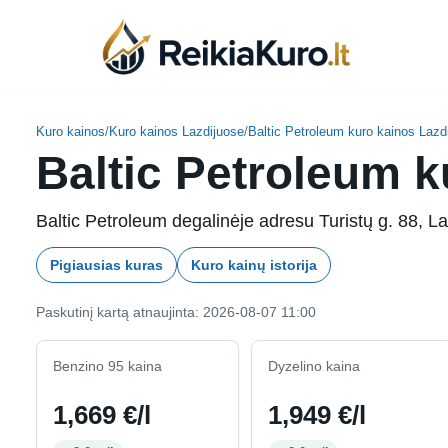
Skip
to
content
Kuro kainos
/
Kuro kainos Lazdijuose
/
Baltic Petroleum kuro kainos Lazd
Baltic Petroleum ku
Baltic Petroleum degalinėje adresu Turistų g. 88, Laz
Pigiausias kuras
Kuro kainų istorija
Paskutinį kartą atnaujinta: 2026-08-07 11:00
Benzino 95 kaina
Dyzelino kaina
1,669 €/l
1,949 €/l