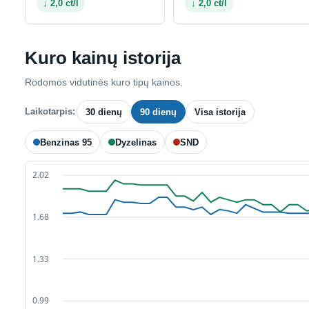
↓ 2,0 ct/l
↓ 2,0 ct/l
Kuro kainų istorija
Rodomos vidutinės kuro tipų kainos.
Laikotarpis:
30 dienų
90 dienų
Visa istorija
Benzinas 95
Dyzelinas
SND