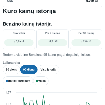
SND
0,769 €/l
Kuro kainų istorija
Benzino kainų istorija
Nuo vakar
Per 7 dienas
Per 30 dienų
↓ 3,0 ct/l
↓ 8,5 ct/l
↓ 2,0 ct/l
Rodoma vidutinė Benzinas 95 kaina pagal degalinių tinklus.
Laikotarpis:
30 dienų
90 dienų
Visa istorija
Baltic Petroleum
Viada