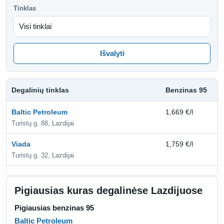
Tinklas
Išvalyti
Degalinių tinklas
Benzinas 95
D
Baltic Petroleum
1,669 €/l
1,
Turistų g. 88, Lazdijai
Viada
1,759 €/l
2,
Turistų g. 32, Lazdijai
Pigiausias kuras degalinėse Lazdijuose
Pigiausias benzinas 95
Baltic Petroleum