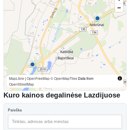
MapLibre
|
OpenFreeMap
© OpenMapTiles
Data from
OpenStreetMap
Kuro kainos degalinėse Lazdijuose
Paieška