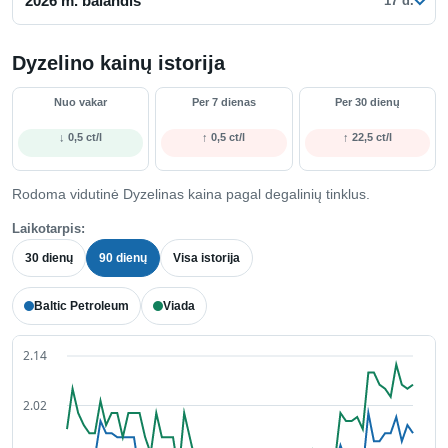
2026 m. balandis
17 d.
Dyzelino kainų istorija
Nuo vakar
Per 7 dienas
Per 30 dienų
↓ 0,5 ct/l
↑ 0,5 ct/l
↑ 22,5 ct/l
Rodoma vidutinė Dyzelinas kaina pagal degalinių tinklus.
Laikotarpis:
30 dienų
90 dienų
Visa istorija
Baltic Petroleum
Viada