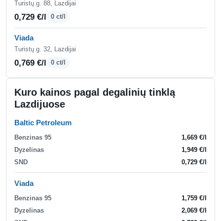
Turistų g. 88, Lazdijai
0,729 €/l
0 ct/l
Viada
Turistų g. 32, Lazdijai
0,769 €/l
0 ct/l
Kuro kainos pagal degalinių tinklą
Lazdijuose
Baltic Petroleum
Benzinas 95
1,669 €/l
Dyzelinas
1,949 €/l
SND
0,729 €/l
Viada
Benzinas 95
1,759 €/l
Dyzelinas
2,069 €/l