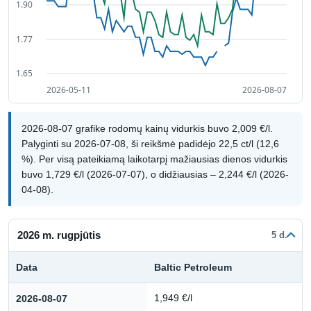
2026-08-07 grafike rodomų kainų vidurkis buvo 2,009 €/l.
Palyginti su 2026-07-08, ši reikšmė padidėjo 22,5 ct/l (12,6
%). Per visą pateikiamą laikotarpį mažiausias dienos vidurkis
buvo 1,729 €/l (2026-07-07), o didžiausias – 2,244 €/l (2026-
04-08).
2026 m. rugpjūtis
5 d.
Data
Baltic Petroleum
Kuro kainų istorija: 2026 m. rugpjūtis
2026-08-07
1,949 €/l