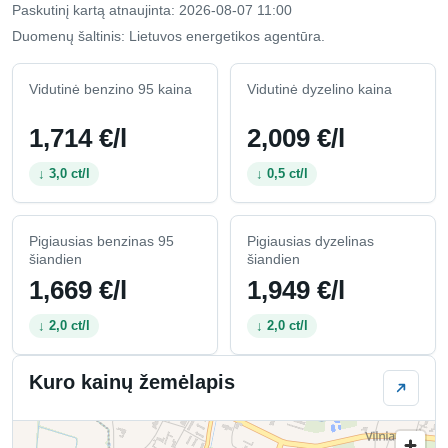
Paskutinį kartą atnaujinta: 2026-08-07 11:00
Duomenų šaltinis: Lietuvos energetikos agentūra.
Vidutinė benzino 95 kaina
Vidutinė dyzelino kaina
1,714 €/l
2,009 €/l
↓ 3,0 ct/l
↓ 0,5 ct/l
Pigiausias benzinas 95
Pigiausias dyzelinas
šiandien
šiandien
1,669 €/l
1,949 €/l
↓ 2,0 ct/l
↓ 2,0 ct/l
Kuro kainų žemėlapis