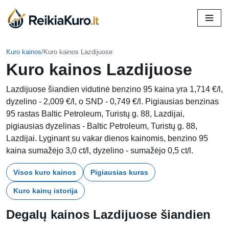
Skip
to
content
Kuro kainos
/
Kuro kainos Lazdijuose
Kuro kainos Lazdijuose
Lazdijuose šiandien vidutinė benzino 95 kaina yra 1,714 €/l,
dyzelino - 2,009 €/l, o SND - 0,749 €/l. Pigiausias benzinas
95 rastas Baltic Petroleum, Turistų g. 88, Lazdijai,
pigiausias dyzelinas - Baltic Petroleum, Turistų g. 88,
Lazdijai. Lyginant su vakar dienos kainomis, benzino 95
kaina sumažėjo 3,0 ct/l, dyzelino - sumažėjo 0,5 ct/l.
Visos kuro kainos
Pigiausias kuras
Kuro kainų istorija
Degalų kainos Lazdijuose šiandien