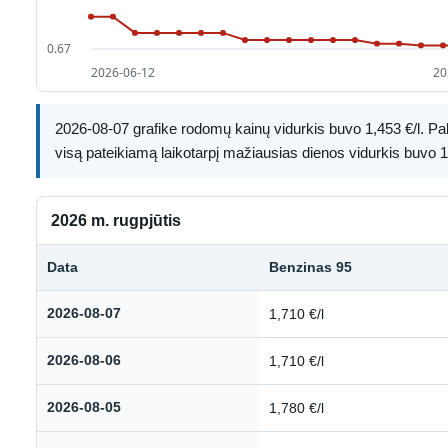
2026-08-07 grafike rodomų kainų vidurkis buvo 1,453 €/l. Paly
visą pateikiamą laikotarpį mažiausias dienos vidurkis buvo 1,
2026 m. rugpjūtis
Data
Benzinas 95
Kuro kainų istorija: 2026 m. rugpjūtis
2026-08-07
1,710 €/l
2026-08-06
1,710 €/l
2026-08-05
1,780 €/l