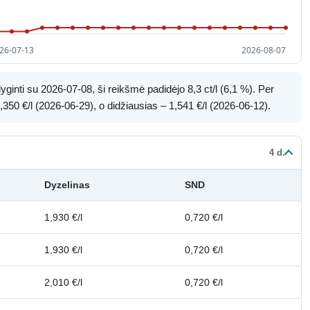
ginti su 2026-07-08, ši reikšmė padidėjo 8,3 ct/l (6,1 %). Per
350 €/l (2026-06-29), o didžiausias – 1,541 €/l (2026-06-12).
4 d.
Dyzelinas
SND
1,930 €/l
0,720 €/l
1,930 €/l
0,720 €/l
2,010 €/l
0,720 €/l