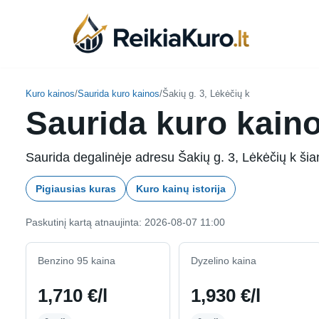
Skip
to
content
Kuro kainos
/
Saurida kuro kainos
/
Šakių g. 3, Lėkėčių k
Saurida kuro kaino
Saurida degalinėje adresu Šakių g. 3, Lėkėčių k šian
Pigiausias kuras
Kuro kainų istorija
Paskutinį kartą atnaujinta: 2026-08-07 11:00
Benzino 95 kaina
Dyzelino kaina
1,710 €/l
1,930 €/l