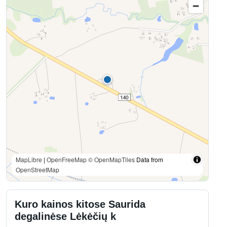
MapLibre
|
OpenFreeMap
© OpenMapTiles
Data from
OpenStreetMap
Kuro kainos kitose Saurida
degalinėse Lėkėčių k