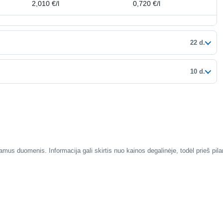
2,010 €/l
0,720 €/l
22 d.
10 d.
mus duomenis. Informacija gali skirtis nuo kainos degalinėje, todėl prieš pil