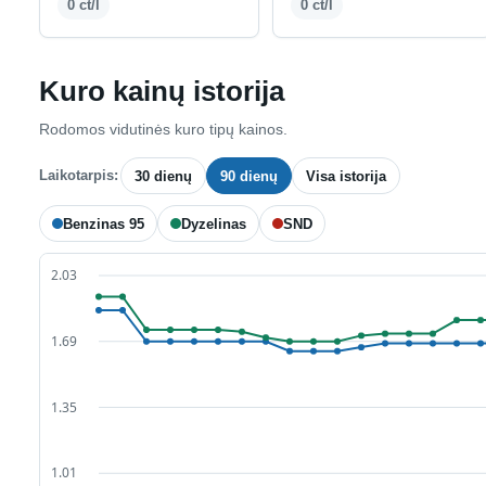
0 ct/l
0 ct/l
Kuro kainų istorija
Rodomos vidutinės kuro tipų kainos.
Laikotarpis:
30 dienų
90 dienų
Visa istorija
Benzinas 95
Dyzelinas
SND