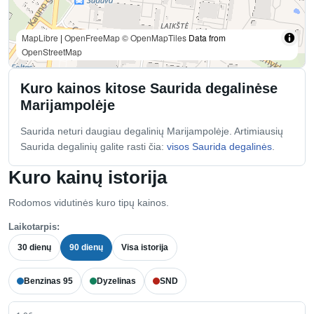
MapLibre
|
OpenFreeMap
© OpenMapTiles
Data from
OpenStreetMap
Kuro kainos kitose Saurida degalinėse
Marijampolėje
Saurida neturi daugiau degalinių Marijampolėje. Artimiausių
Saurida degalinių galite rasti čia:
visos Saurida degalinės
.
Kuro kainų istorija
Rodomos vidutinės kuro tipų kainos.
Laikotarpis:
30 dienų
90 dienų
Visa istorija
Benzinas 95
Dyzelinas
SND