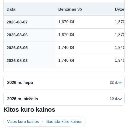
Data
Benzinas 95
Dyzeli
Kuro kainų istorija: 2026 m. rugpjūtis
2026-08-07
1,670 €/l
1,870 €
2026-08-06
1,670 €/l
1,870 €
2026-08-05
1,740 €/l
1,940 €
2026-08-03
1,740 €/l
1,940 €
2026 m. liepa
22 d.
2026 m. birželis
10 d.
Kitos kuro kainos
Visos kuro kainos
Saurida kuro kainos