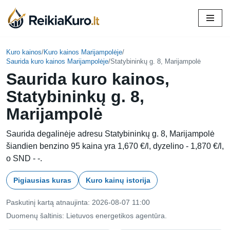
Skip
to
content
Kuro kainos
/
Kuro kainos Marijampolėje
/
Saurida kuro kainos Marijampolėje
/
Statybininkų g. 8, Marijampolė
Saurida kuro kainos,
Statybininkų g. 8,
Marijampolė
Saurida degalinėje adresu Statybininkų g. 8, Marijampolė
šiandien benzino 95 kaina yra 1,670 €/l, dyzelino - 1,870 €/l,
o SND - -.
Pigiausias kuras
Kuro kainų istorija
Paskutinį kartą atnaujinta: 2026-08-07 11:00
Duomenų šaltinis: Lietuvos energetikos agentūra.