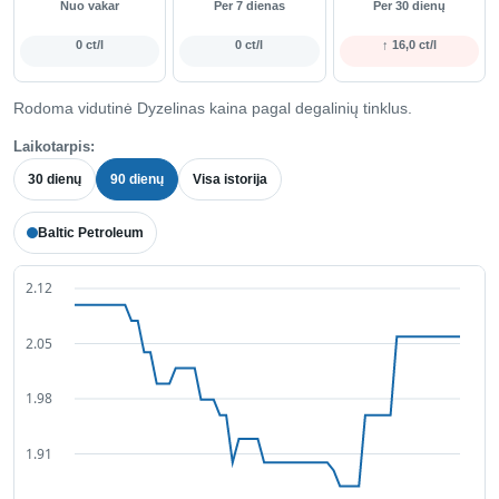
Nuo vakar
Per 7 dienas
Per 30 dienų
0 ct/l
0 ct/l
↑ 16,0 ct/l
Rodoma vidutinė Dyzelinas kaina pagal degalinių tinklus.
Laikotarpis:
30 dienų
90 dienų
Visa istorija
Baltic Petroleum