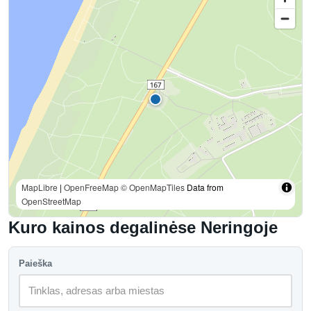
MapLibre
|
OpenFreeMap
© OpenMapTiles
Data from
OpenStreetMap
Kuro kainos degalinėse Neringoje
Paieška