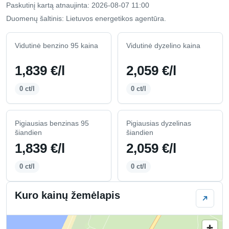
Paskutinį kartą atnaujinta: 2026-08-07 11:00
Duomenų šaltinis: Lietuvos energetikos agentūra.
Vidutinė benzino 95 kaina
Vidutinė dyzelino kaina
1,839 €/l
2,059 €/l
0 ct/l
0 ct/l
Pigiausias benzinas 95
Pigiausias dyzelinas
šiandien
šiandien
1,839 €/l
2,059 €/l
0 ct/l
0 ct/l
Kuro kainų žemėlapis