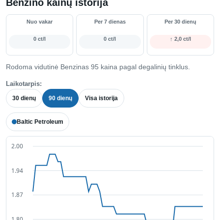
Benzino kainų istorija
Nuo vakar
Per 7 dienas
Per 30 dienų
0 ct/l
0 ct/l
↑ 2,0 ct/l
Rodoma vidutinė Benzinas 95 kaina pagal degalinių tinklus.
Laikotarpis:
30 dienų
90 dienų
Visa istorija
Baltic Petroleum