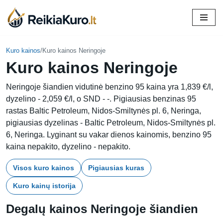
Skip
to
content
Kuro kainos
/
Kuro kainos Neringoje
Kuro kainos Neringoje
Neringoje šiandien vidutinė benzino 95 kaina yra 1,839 €/l,
dyzelino - 2,059 €/l, o SND - -. Pigiausias benzinas 95
rastas Baltic Petroleum, Nidos-Smiltynės pl. 6, Neringa,
pigiausias dyzelinas - Baltic Petroleum, Nidos-Smiltynės pl.
6, Neringa. Lyginant su vakar dienos kainomis, benzino 95
kaina nepakito, dyzelino - nepakito.
Visos kuro kainos
Pigiausias kuras
Kuro kainų istorija
Degalų kainos Neringoje šiandien