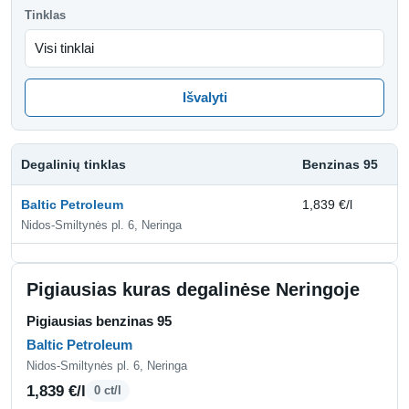
Tinklas
Išvalyti
Degalinių tinklas
Benzinas 95
D
Baltic Petroleum
1,839 €/l
2,
Nidos-Smiltynės pl. 6, Neringa
Pigiausias kuras degalinėse Neringoje
Pigiausias benzinas 95
Baltic Petroleum
Nidos-Smiltynės pl. 6, Neringa
1,839 €/l
0 ct/l