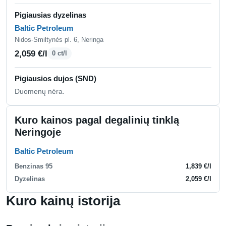
Pigiausias dyzelinas
Baltic Petroleum
Nidos-Smiltynės pl. 6, Neringa
2,059 €/l
0 ct/l
Pigiausios dujos (SND)
Duomenų nėra.
Kuro kainos pagal degalinių tinklą
Neringoje
Baltic Petroleum
Benzinas 95
1,839 €/l
Dyzelinas
2,059 €/l
Kuro kainų istorija