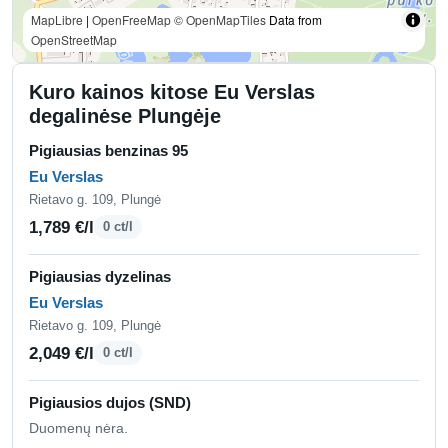
MapLibre
|
OpenFreeMap
© OpenMapTiles
Data from
OpenStreetMap
Kuro kainos kitose Eu Verslas
degalinėse Plungėje
Pigiausias benzinas 95
Eu Verslas
Rietavo g. 109, Plungė
1,789 €/l
0 ct/l
Pigiausias dyzelinas
Eu Verslas
Rietavo g. 109, Plungė
2,049 €/l
0 ct/l
Pigiausios dujos (SND)
Duomenų nėra.