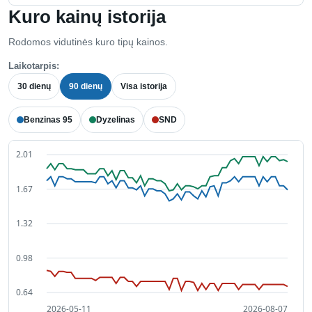
Kuro kainų istorija
Rodomos vidutinės kuro tipų kainos.
Laikotarpis:
30 dienų
90 dienų
Visa istorija
Benzinas 95
Dyzelinas
SND