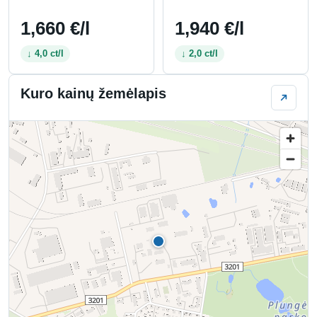
1,660 €/l
1,940 €/l
↓ 4,0 ct/l
↓ 2,0 ct/l
Kuro kainų žemėlapis