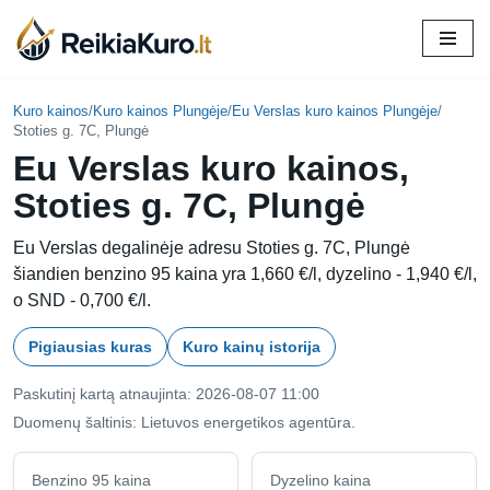
Skip
to
content
Kuro kainos
/
Kuro kainos Plungėje
/
Eu Verslas kuro kainos Plungėje
/
Stoties g. 7C, Plungė
Eu Verslas kuro kainos,
Stoties g. 7C, Plungė
Eu Verslas degalinėje adresu Stoties g. 7C, Plungė
šiandien benzino 95 kaina yra 1,660 €/l, dyzelino - 1,940 €/l,
o SND - 0,700 €/l.
Pigiausias kuras
Kuro kainų istorija
Paskutinį kartą atnaujinta: 2026-08-07 11:00
Duomenų šaltinis: Lietuvos energetikos agentūra.
Benzino 95 kaina
Dyzelino kaina