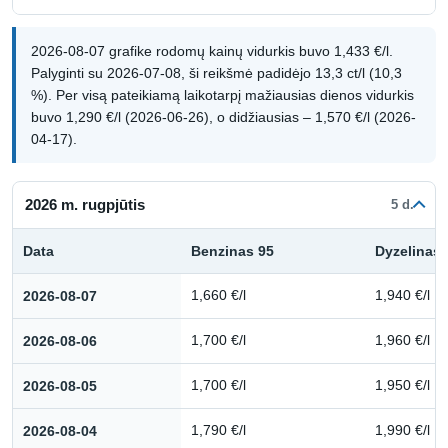
2026-08-07 grafike rodomų kainų vidurkis buvo 1,433 €/l.
Palyginti su 2026-07-08, ši reikšmė padidėjo 13,3 ct/l (10,3
%). Per visą pateikiamą laikotarpį mažiausias dienos vidurkis
buvo 1,290 €/l (2026-06-26), o didžiausias – 1,570 €/l (2026-
04-17).
2026 m. rugpjūtis
5 d.
Data
Benzinas 95
Dyzelinas
Kuro kainų istorija: 2026 m. rugpjūtis
2026-08-07
1,660 €/l
1,940 €/l
2026-08-06
1,700 €/l
1,960 €/l
2026-08-05
1,700 €/l
1,950 €/l
2026-08-04
1,790 €/l
1,990 €/l