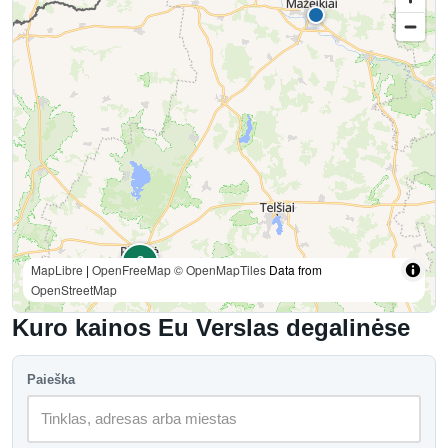
3
MapLibre
|
OpenFreeMap
© OpenMapTiles
Data from
OpenStreetMap
Kuro kainos Eu Verslas degalinėse
Paieška