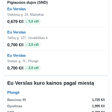
Pigiausios dujos (SND)
Eu Verslas
Viekšnių g. 24, Mažeikiai
0,679 €/l
↓ 5,0 ct/l
Eu Verslas
Telšių g. 127, Jovaišiškės k
0,700 €/l
↓ 2,0 ct/l
Eu Verslas
Stoties g. 7C, Plungė
0,700 €/l
↓ 2,0 ct/l
Eu Verslas kuro kainos pagal miestą
Plungė
Benzinas 95
1,725 €/l
Dyzelinas
1,995 €/l