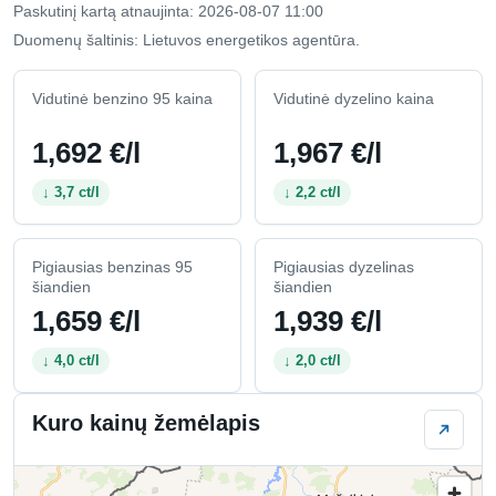
Paskutinį kartą atnaujinta: 2026-08-07 11:00
Duomenų šaltinis: Lietuvos energetikos agentūra.
Vidutinė benzino 95 kaina
Vidutinė dyzelino kaina
1,692 €/l
1,967 €/l
↓ 3,7 ct/l
↓ 2,2 ct/l
Pigiausias benzinas 95
Pigiausias dyzelinas
šiandien
šiandien
1,659 €/l
1,939 €/l
↓ 4,0 ct/l
↓ 2,0 ct/l
Kuro kainų žemėlapis