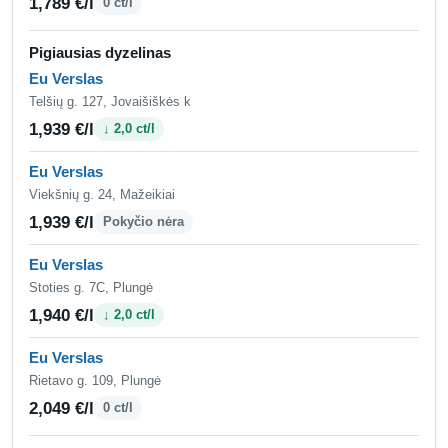
1,789 €/l
0 ct/l
Pigiausias dyzelinas
Eu Verslas
Telšių g. 127, Jovaišiškės k
1,939 €/l
↓ 2,0 ct/l
Eu Verslas
Viekšnių g. 24, Mažeikiai
1,939 €/l
Pokyčio nėra
Eu Verslas
Stoties g. 7C, Plungė
1,940 €/l
↓ 2,0 ct/l
Eu Verslas
Rietavo g. 109, Plungė
2,049 €/l
0 ct/l