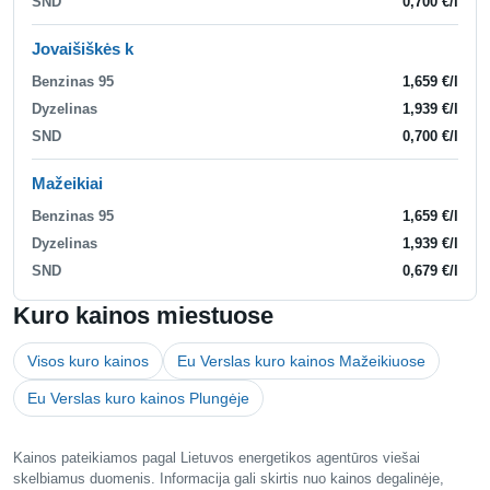
SND
0,700 €/l
Jovaišiškės k
Benzinas 95
1,659 €/l
Dyzelinas
1,939 €/l
SND
0,700 €/l
Mažeikiai
Benzinas 95
1,659 €/l
Dyzelinas
1,939 €/l
SND
0,679 €/l
Kuro kainos miestuose
Visos kuro kainos
Eu Verslas kuro kainos Mažeikiuose
Eu Verslas kuro kainos Plungėje
Kainos pateikiamos pagal Lietuvos energetikos agentūros viešai
skelbiamus duomenis. Informacija gali skirtis nuo kainos degalinėje,