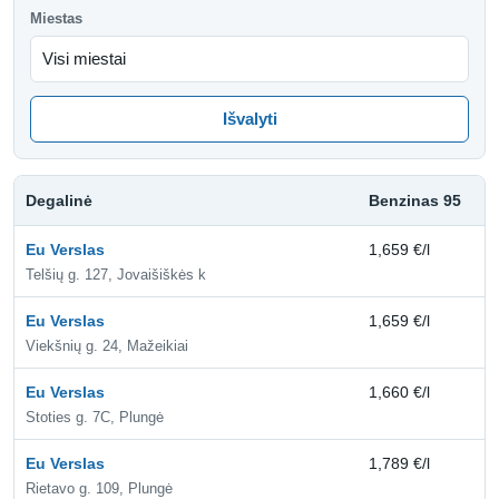
Miestas
Išvalyti
Degalinė
Benzinas 95
D
Eu Verslas
1,659 €/l
1,
Telšių g. 127, Jovaišiškės k
Eu Verslas
1,659 €/l
1,
Viekšnių g. 24, Mažeikiai
Eu Verslas
1,660 €/l
1,
Stoties g. 7C, Plungė
Eu Verslas
1,789 €/l
2,
Rietavo g. 109, Plungė