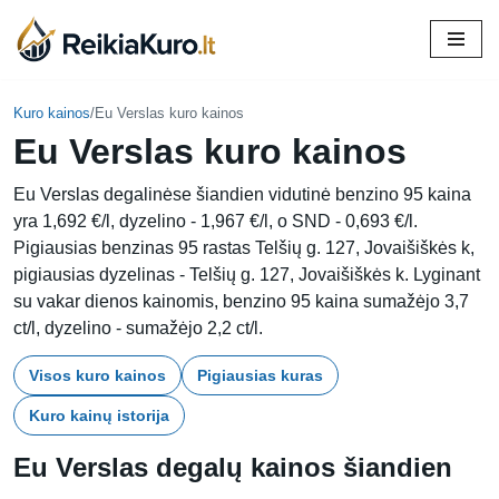
Skip
to
content
Kuro kainos
/
Eu Verslas kuro kainos
Eu Verslas kuro kainos
Eu Verslas degalinėse šiandien vidutinė benzino 95 kaina
yra 1,692 €/l, dyzelino - 1,967 €/l, o SND - 0,693 €/l.
Pigiausias benzinas 95 rastas Telšių g. 127, Jovaišiškės k,
pigiausias dyzelinas - Telšių g. 127, Jovaišiškės k. Lyginant
su vakar dienos kainomis, benzino 95 kaina sumažėjo 3,7
ct/l, dyzelino - sumažėjo 2,2 ct/l.
Visos kuro kainos
Pigiausias kuras
Kuro kainų istorija
Eu Verslas degalų kainos šiandien