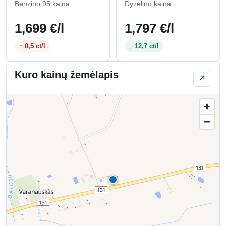
Benzino 95 kaina
Dyzelino kaina
1,699 €/l
1,797 €/l
↑ 0,5 ct/l
↓ 12,7 ct/l
Kuro kainų žemėlapis