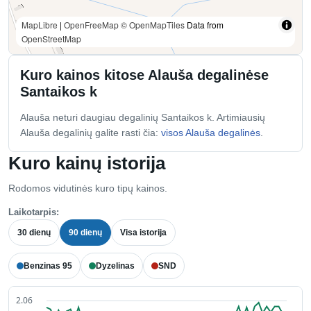
MapLibre
|
OpenFreeMap
© OpenMapTiles
Data from
OpenStreetMap
Kuro kainos kitose Alauša degalinėse
Santaikos k
Alauša neturi daugiau degalinių Santaikos k. Artimiausių
Alauša degalinių galite rasti čia:
visos Alauša degalinės
.
Kuro kainų istorija
Rodomos vidutinės kuro tipų kainos.
Laikotarpis:
30 dienų
90 dienų
Visa istorija
Benzinas 95
Dyzelinas
SND