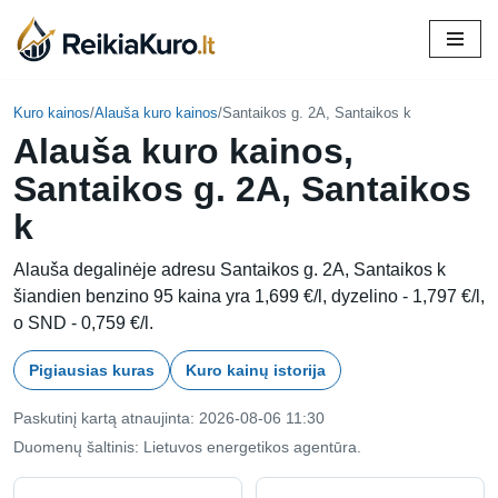
Skip
to
content
Kuro kainos
/
Alauša kuro kainos
/
Santaikos g. 2A, Santaikos k
Alauša kuro kainos,
Santaikos g. 2A, Santaikos
k
Alauša degalinėje adresu Santaikos g. 2A, Santaikos k
šiandien benzino 95 kaina yra 1,699 €/l, dyzelino - 1,797 €/l,
o SND - 0,759 €/l.
Pigiausias kuras
Kuro kainų istorija
Paskutinį kartą atnaujinta: 2026-08-06 11:30
Duomenų šaltinis: Lietuvos energetikos agentūra.